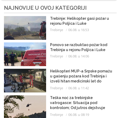
NAJNOVIJE U OVOJ KATEGORIJI
Trebinje: Helikopter gasi požar u
rejonu Poljica i Luke
Trebinje
06.08. u 16:53
Ponovo se razbuktao požar kod
Trebinja u rejonu Poljica i Luke
Trebinje
06.08. u 14:06
Helikopteri MUP-a Srpske pomažu
u gašenju požara kod Trebinja i
izveli hitan medicinski let do
Beograda
Trebinje
06.08. u 11:42
Teška noć za trebinjske
vatrogasce: Situacija pod
kontrolom; Od jutros dejstvuje
helikopter
Trebinje
06.08. u 08:19