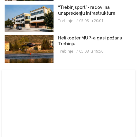
“Trebinjsport”- radovi na
unapređenju infrastrukture
Trebinje
05.08. u 20:01
Helikopter MUP-a gasi požar u
Trebinju
Trebinje
05.08. u 19:56