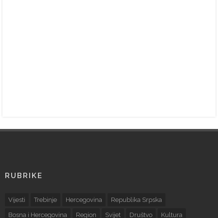
RUBRIKE
Vijesti
Trebinje
Hercegovina
Republika Srpska
Bosna i Hercegovina
Region
Svijet
Društvo
Kultura