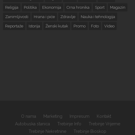
Religija
Politika
Ekonomija
Crna hronika
Sport
Magazin
Zanimljivosti
Hrana i piće
Zdravlje
Nauka i tehnologija
Reportaže
Istorija
Ženski kutak
Promo
Foto
Video
O nama
Marketing
Impresum
Kontakt
Autobuska stanica
Trebinje Info
Trebinje Vrijeme
Trebinje Nekretnine
Trebinje Bioskop