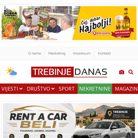
O nama
Marketing
Impresum
Kontakt
VIJESTI
DRUŠTVO
SPORT
NEKRETNINE
MAGAZI