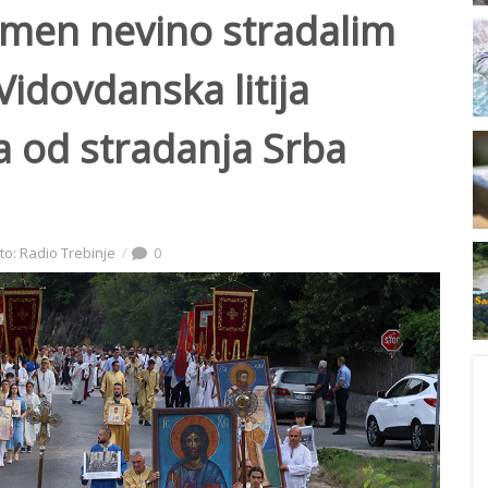
men nevino stradalim
idovdanska litija
 od stradanja Srba
to: Radio Trebinje
0