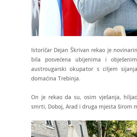
Istoričar Dejan Škrivan rekao je novinar
bila posvećena ubijenima i obješeni
austrougarski okupator s ciljem sijanj
domaćina Trebinja.
On je rekao da su, osim vješanja, hilja
smrti, Doboj, Arad i druga mjesta širom mo