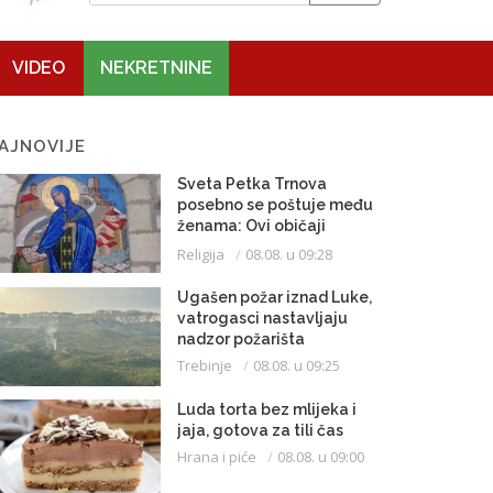
VIDEO
NEKRETNINE
AJNOVIJE
Sveta Petka Trnova
posebno se poštuje među
ženama: Ovi običaji
vijekovima se čuvaju
Religija
08.08. u 09:28
Ugašen požar iznad Luke,
vatrogasci nastavljaju
nadzor požarišta
Trebinje
08.08. u 09:25
Luda torta bez mlijeka i
jaja, gotova za tili čas
Hrana i piće
08.08. u 09:00