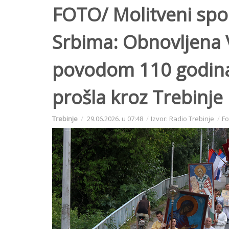
FOTO/ Molitveni spo
Srbima: Obnovljena V
povodom 110 godina
prošla kroz Trebinje
Trebinje
29.06.2026. u 07:48
Izvor: Radio Trebinje
Fo