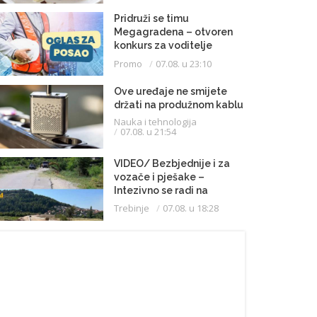
Pridruži se timu
Megagradena – otvoren
konkurs za voditelje
gradilišta
Promo
07.08. u 23:10
Ove uređaje ne smijete
držati na produžnom kablu
Nauka i tehnologija
07.08. u 21:54
VIDEO/ Bezbjednije i za
vozače i pješake –
Intezivno se radi na
proširenju saobraćajnice
Trebinje
07.08. u 18:28