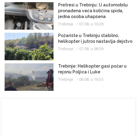
Pretresi u Trebinju: U automobilu
pronađena veća količina spida,
jedna osoba uhapšena
Trebinje
07.08. u 10:28
Požarište u Trebinju stabilno,
helikopter i jutros nastavlja dejstvo
Trebinje
07.08. u 08:39
Trebinje: Helikopter gasi požar u
rejonu Poljica i Luke
Trebinje
06.08. u 16:53