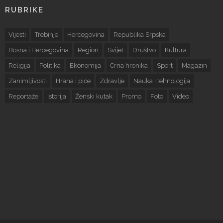
RUBRIKE
Vijesti
Trebinje
Hercegovina
Republika Srpska
Bosna i Hercegovina
Region
Svijet
Društvo
Kultura
Religija
Politika
Ekonomija
Crna hronika
Sport
Magazin
Zanimljivosti
Hrana i piće
Zdravlje
Nauka i tehnologija
Reportaže
Istorija
Ženski kutak
Promo
Foto
Video