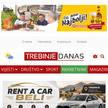
O nama
Marketing
Impresum
Kontakt
VIJESTI
DRUŠTVO
SPORT
NEKRETNINE
MAGAZI