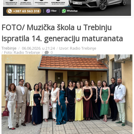
FOTO/ Muzička škola u Trebinju
ispratila 14. generaciju maturanata
Trebinje
06.06.2026. u 21:24
Izvor: Radio Trebinje
Foto: Radio Trebinje
0