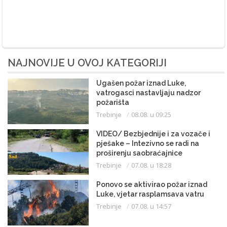
NAJNOVIJE U OVOJ KATEGORIJI
Ugašen požar iznad Luke,
vatrogasci nastavljaju nadzor
požarišta
Trebinje
08.08. u 09:25
VIDEO/ Bezbjednije i za vozače i
pješake – Intezivno se radi na
proširenju saobraćajnice
Trebinje
07.08. u 18:28
Ponovo se aktivirao požar iznad
Luke, vjetar rasplamsava vatru
Trebinje
07.08. u 14:57