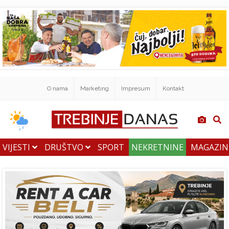
O nama
Marketing
Impresum
Kontakt
VIJESTI
DRUŠTVO
SPORT
NEKRETNINE
MAGAZI