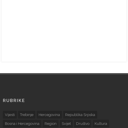
RUBRIKE
Vijesti
Trebinje
Hercegovina
Republika Srpska
Bosna i Hercegovina
Region
Svijet
Društvo
Kultura