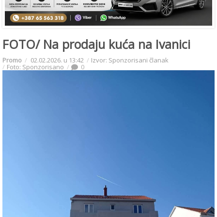
FOTO/ Na prodaju kuća na Ivanici
Promo
02.02.2026. u 13:42
Izvor: Sponzorisani članak
Foto: Sponzorisano
0