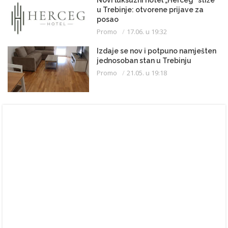
Novi luksuzni hotel „Herceg” stiže
u Trebinje: otvorene prijave za
posao
Promo
17.06. u 19:32
Izdaje se nov i potpuno namješten
jednosoban stan u Trebinju
Promo
21.05. u 19:18