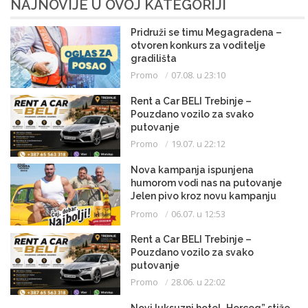
NAJNOVIJE U OVOJ KATEGORIJI
Pridruži se timu Megagradena –
otvoren konkurs za voditelje
gradilišta
Promo
07.08. u 23:10
Rent a Car BELI Trebinje –
Pouzdano vozilo za svako
putovanje
Promo
19.07. u 22:12
Nova kampanja ispunjena
humorom vodi nas na putovanje
Jelen pivo kroz novu kampanju
slavi ono najbolje – od Krajine do
Promo
06.07. u 12:53
Hercegovine!
Rent a Car BELI Trebinje –
Pouzdano vozilo za svako
putovanje
Promo
28.06. u 22:02