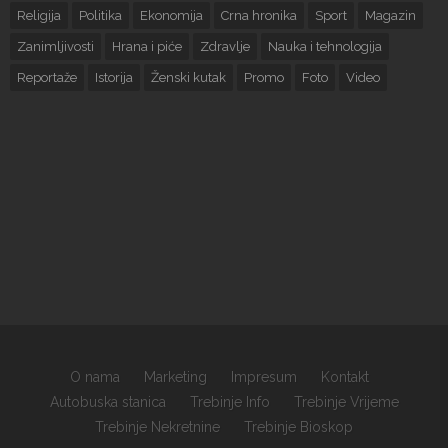
Religija
Politika
Ekonomija
Crna hronika
Sport
Magazin
Zanimljivosti
Hrana i piće
Zdravlje
Nauka i tehnologija
Reportaže
Istorija
Ženski kutak
Promo
Foto
Video
O nama
Marketing
Impresum
Kontakt
Autobuska stanica
Trebinje Info
Trebinje Vrijeme
Trebinje Nekretnine
Trebinje Bioskop