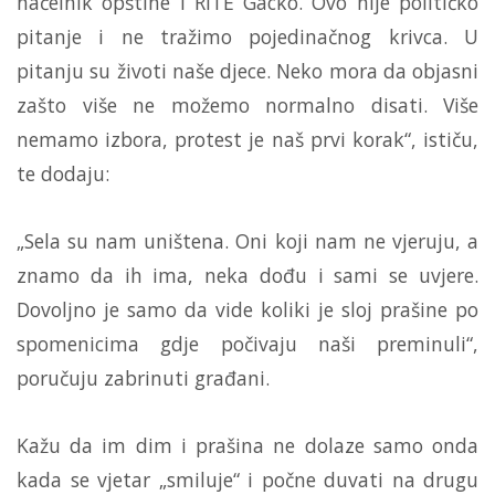
načelnik opštine i RiTE Gacko. Ovo nije političko
pitanje i ne tražimo pojedinačnog krivca. U
pitanju su životi naše djece. Neko mora da objasni
zašto više ne možemo normalno disati. Više
nemamo izbora, protest je naš prvi korak“, ističu,
te dodaju:
„Sela su nam uništena. Oni koji nam ne vjeruju, a
znamo da ih ima, neka dođu i sami se uvjere.
Dovoljno je samo da vide koliki je sloj prašine po
spomenicima gdje počivaju naši preminuli“,
poručuju zabrinuti građani.
Kažu da im dim i prašina ne dolaze samo onda
kada se vjetar „smiluje“ i počne duvati na drugu