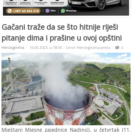
Gačani traže da se što hitnije riješi
pitanje dima i prašine u ovoj opštini
Hercegovina
10.05.2023. u 18:30
Izvor: Hercegovina press
0
Mještani Mjesne zajednice Nadinići, u četvrtak (11.