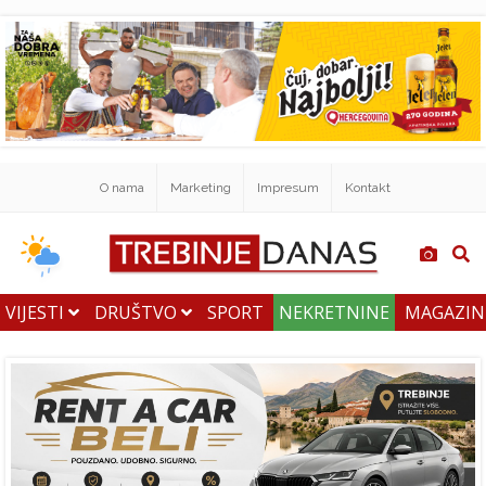
O nama
Marketing
Impresum
Kontakt
VIJESTI
DRUŠTVO
SPORT
NEKRETNINE
MAGAZI