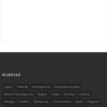
RUBRIKE
Vijesti
Trebinje
Hercegovina
Republika Srpska
Bosna i Hercegovina
Region
Svijet
Društvo
Kultura
Religija
Politika
Ekonomija
Crna hronika
Sport
Magazin