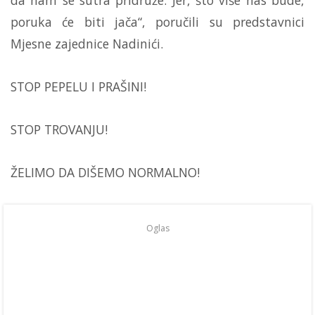
da nam se sutra pridruže. Jer, što više nas bude,
poruka će biti jača“, poručili su predstavnici
Mjesne zajednice Nadinići.
STOP PEPELU I PRAŠINI!
STOP TROVANJU!
ŽELIMO DA DIŠEMO NORMALNO!
Oglas