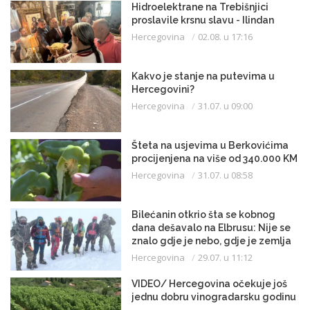
Hidroelektrane na Trebišnjici
proslavile krsnu slavu - Ilindan
Hercegovina
02.08. u 17:16
Kakvo je stanje na putevima u
Hercegovini?
Hercegovina
31.07. u 09:00
Šteta na usjevima u Berkovićima
procijenjena na više od 340.000 KM
Hercegovina
31.07. u 08:58
Bilećanin otkrio šta se kobnog
dana dešavalo na Elbrusu: Nije se
znalo gdje je nebo, gdje je zemlja
Hercegovina
29.07. u 11:12
VIDEO/ Hercegovina očekuje još
jednu dobru vinogradarsku godinu