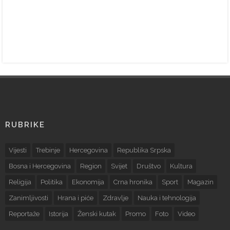
RUBRIKE
Vijesti
Trebinje
Hercegovina
Republika Srpska
Bosna i Hercegovina
Region
Svijet
Društvo
Kultura
Religija
Politika
Ekonomija
Crna hronika
Sport
Magazin
Zanimljivosti
Hrana i piće
Zdravlje
Nauka i tehnologija
Reportaže
Istorija
Ženski kutak
Promo
Foto
Video