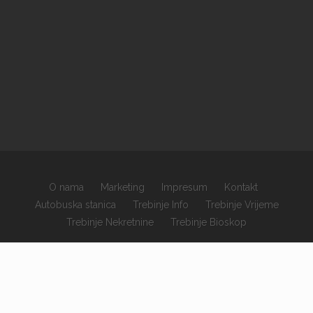
O nama
Marketing
Impresum
Kontakt
Autobuska stanica
Trebinje Info
Trebinje Vrijeme
Trebinje Nekretnine
Trebinje Bioskop
×
Copyrights © 2026 sva prava zadržana.