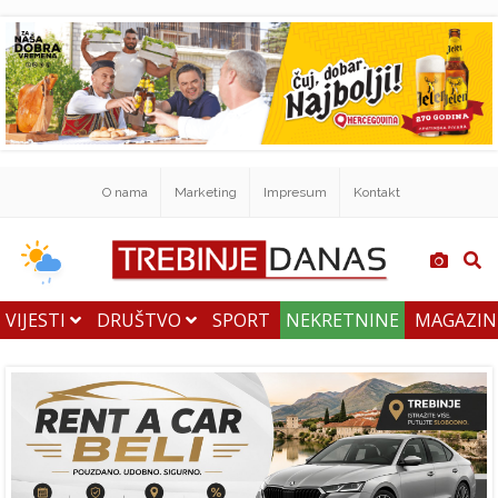
O nama
Marketing
Impresum
Kontakt
VIJESTI
DRUŠTVO
SPORT
NEKRETNINE
MAGAZI