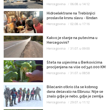
Hercegovina
06.08. u 14:12
Hidroelektrane na Trebišnjici
proslavile krsnu slavu - Ilindan
Hercegovina
02.08. u 17:16
Kakvo je stanje na putevima u
Hercegovini?
Hercegovina
31.07. u 09:00
Šteta na usjevima u Berkovićima
procijenjena na više od 340.000 KM
Hercegovina
31.07. u 08:58
Bilećanin otkrio šta se kobnog
dana dešavalo na Elbrusu: Nije se
znalo gdje je nebo, gdje je zemlja
Hercegovina
29.07. u 11:12