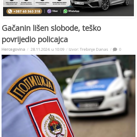
Gačanin lišen slobode, teško
povrijedio policajca
Hercegovina
28.11.2024. u 10:09
Izvor: Trebinje Danas
0