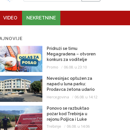
VIDEO
NEKRETNINE
AJNOVIJE
Pridruži se timu
Megagradena – otvoren
konkurs za voditelje
gradilišta
Promo
06.08. u 23:10
Nevesinjac optužen za
napad u luna parku:
Prodavca žetona udario
mikrofonom u glavu
Hercegovina
06.08. u 14:12
Ponovo se razbuktao
požar kod Trebinja u
rejonu Poljica i Luke
Trebinje
06.08. u 14:06