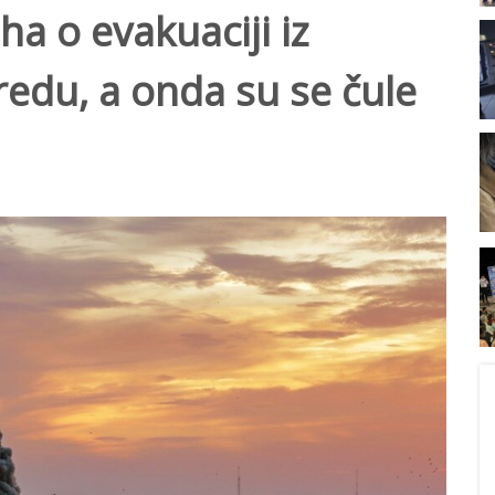
a o evakuaciji iz
 redu, a onda su se čule