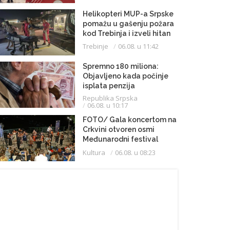
Helikopteri MUP-a Srpske
pomažu u gašenju požara
kod Trebinja i izveli hitan
medicinski let do
Trebinje
06.08. u 11:42
Beograda
Spremno 180 miliona:
Objavljeno kada počinje
isplata penzija
Republika Srpska
06.08. u 10:17
FOTO/ Gala koncertom na
Crkvini otvoren osmi
Međunarodni festival
klasične muzike
Kultura
06.08. u 08:23