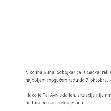
Nikolina Buha, odbojkašica iz Gacka, rekla
najboljem mogućem redu do 7. oktobra, k
- Iako je Tel Aviv udaljen, situacija nije
metara od nas - rekla je ona.