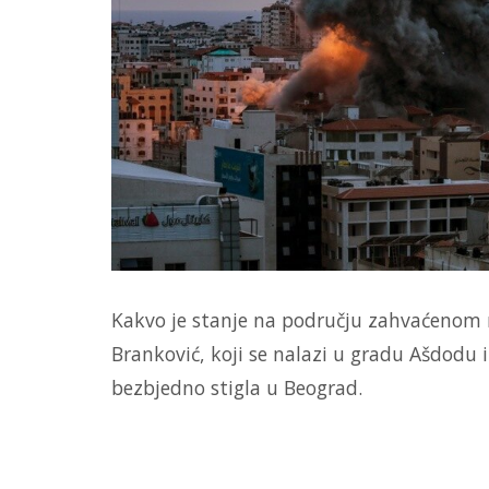
Kakvo je stanje na području zahvaćenom r
Branković, koji se nalazi u gradu Ašdodu i
bezbjedno stigla u Beograd.