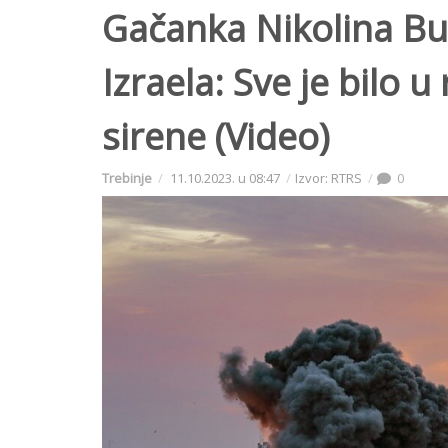
Gačanka Nikolina Buh
Izraela: Sve je bilo u
sirene (Video)
Trebinje
11.10.2023. u 08:47
Izvor: RTRS
0