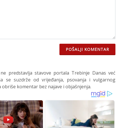
POŠALJI KOMENTAR
 ne predstavlja stavove portala Trebinje Danas već
 se suzdrže od vrijeđanja, psovanja i vulgarnog
 obriše komentar bez najave i objašnjenja.