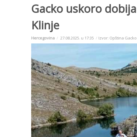
Gacko uskoro dobija z
Klinje
Hercegovina
27.08.2025. u 17:35
Izvor: Opština Gacko