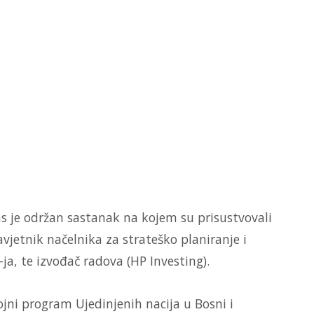
 je održan sastanak na kojem su prisustvovali
vjetnik načelnika za strateško planiranje i
-ja, te izvođač radova (HP Investing).
jni program Ujedinjenih nacija u Bosni i