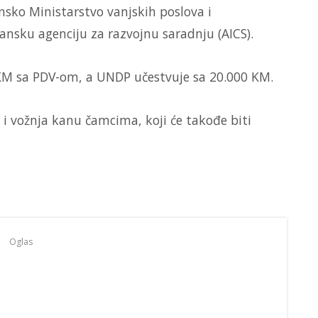
ansko Ministarstvo vanjskih poslova i
ansku agenciju za razvojnu saradnju (AICS).
 KM sa PDV-om, a UNDP učestvuje sa 20.000 KM.
 i vožnja kanu čamcima, koji će takođe biti
Oglas