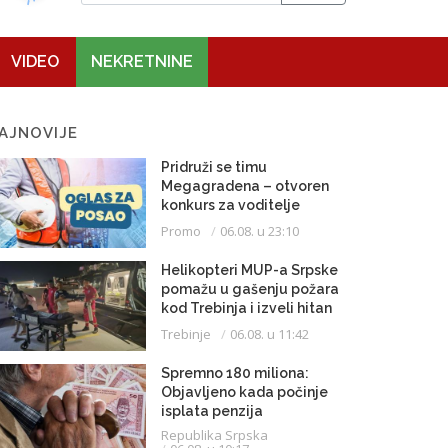
VIDEO
NEKRETNINE
AJNOVIJE
Pridruži se timu
Megagradena – otvoren
konkurs za voditelje
gradilišta
Promo
06.08. u 23:10
Helikopteri MUP-a Srpske
pomažu u gašenju požara
kod Trebinja i izveli hitan
medicinski let do
Trebinje
06.08. u 11:42
Beograda
Spremno 180 miliona:
Objavljeno kada počinje
isplata penzija
Republika Srpska