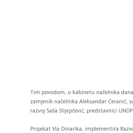
Tim povodom, u kabinetu načelnika danas
zamjenik načelnika Aleksandar Ćeranić, sa
razvoj Saša Slijepčević, predstavnici UNDP
Projekat Via Dinarika, implementira Razvo