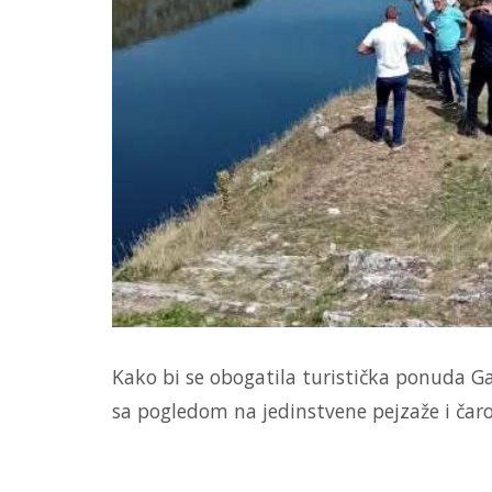
Kako bi se obogatila turistička ponuda Gac
sa pogledom na jedinstvene pejzaže i čaro