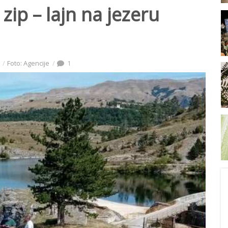
ip – lajn na jezeru
Foto: Agencije
1