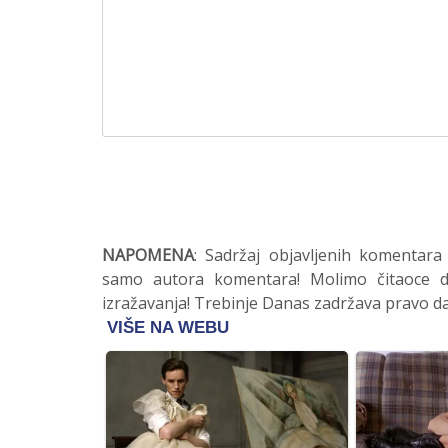
NAPOMENA
: Sadržaj objavljenih komentara
samo autora komentara! Molimo čitaoce da
izražavanja! Trebinje Danas zadržava pravo da