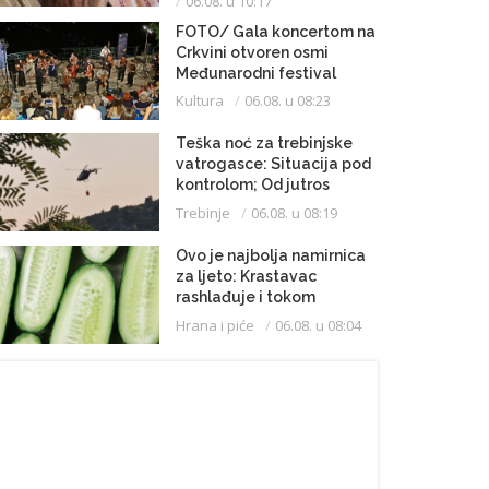
06.08. u 10:17
FOTO/ Gala koncertom na
Crkvini otvoren osmi
Međunarodni festival
klasične muzike
Kultura
06.08. u 08:23
Teška noć za trebinjske
vatrogasce: Situacija pod
kontrolom; Od jutros
dejstvuje helikopter
Trebinje
06.08. u 08:19
Ovo je najbolja namirnica
za ljeto: Krastavac
rashlađuje i tokom
najvrelijih dana
Hrana i piće
06.08. u 08:04