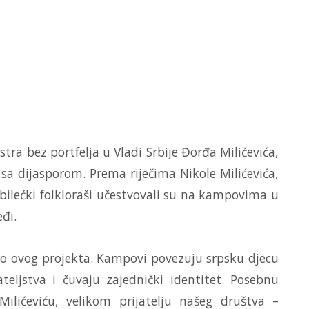
ra bez portfelja u Vladi Srbije Đorđa Milićevića,
sa dijasporom. Prema riječima Nikole Milićevića,
bilećki folkloraši učestvovali su na kampovima u
đi.
dio ovog projekta. Kampovi povezuju srpsku djecu
ateljstva i čuvaju zajednički identitet. Posebnu
lićeviću, velikom prijatelju našeg društva –