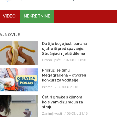
VIDEO
NEKRETNINE
AJNOVIJE
Da li je bolje jesti bananu
ujutro ili pred spavanje:
Stručnjaci riješili dilemu
Hrana i piće
07.08. u 08:01
Pridruži se timu
Megagradena – otvoren
konkurs za voditelje
gradilišta
Promo
06.08. u 23:10
Četiri greške s klimom
koje vam dižu račun za
struju
Zanimljivosti
06.08. u 21:16