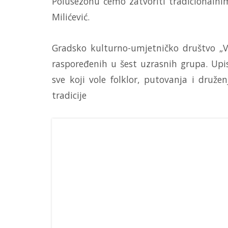
Polusezonu ćemo zatvoriti tradicionalni
Milićević.
Gradsko kulturno-umjetničko društvo „V
raspoređenih u šest uzrasnih grupa. Upis
sve koji vole folklor, putovanja i druž
tradicije