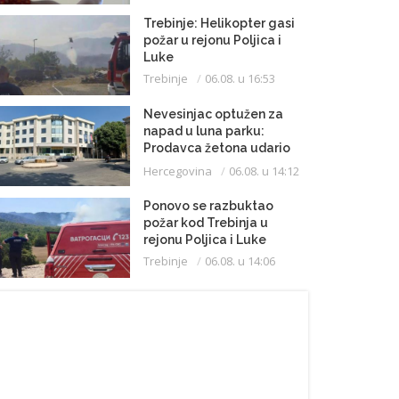
Trebinje: Helikopter gasi
požar u rejonu Poljica i
Luke
Trebinje
06.08. u 16:53
Nevesinjac optužen za
napad u luna parku:
Prodavca žetona udario
mikrofonom u glavu
Hercegovina
06.08. u 14:12
Ponovo se razbuktao
požar kod Trebinja u
rejonu Poljica i Luke
Trebinje
06.08. u 14:06