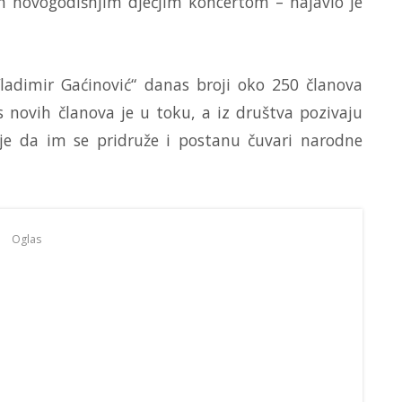
m novogodišnjim dječjim koncertom – najavio je
ladimir Gaćinović“ danas broji oko 250 članova
 novih članova je u toku, a iz društva pozivaju
enje da im se pridruže i postanu čuvari narodne
Oglas