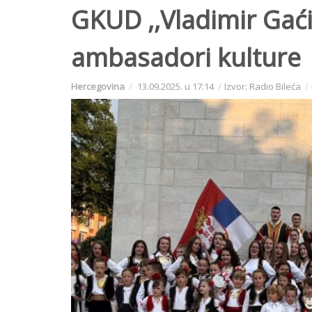
GKUD ,,Vladimir Gaćin
ambasadori kulture
Hercegovina
13.09.2025. u 17:14
Izvor: Radio Bileća