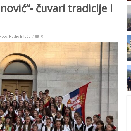
ović“- čuvari tradicije i
Foto: Radio Bileća
0