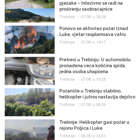
pješake – Intezivno se radi na
proširenju saobraćajnice
Trebinje
07.08. u 18:28
Ponovo se aktivirao požar iznad
Luke, vjetar rasplamsava vatru
Trebinje
07.08. u 14:57
Pretresi u Trebinju: U automobilu
pronađena veća količina spida,
jedna osoba uhapšena
Trebinje
07.08. u 10:28
Požarište u Trebinju stabilno,
helikopter i jutros nastavlja dejstvo
Trebinje
07.08. u 08:39
Trebinje: Helikopter gasi požar u
rejonu Poljica i Luke
Trebinje
06.08. u 16:53