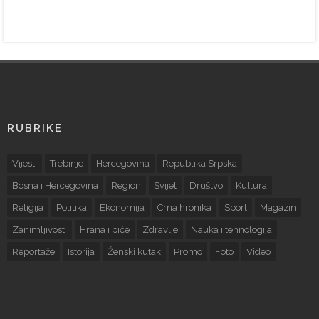
RUBRIKE
Vijesti
Trebinje
Hercegovina
Republika Srpska
Bosna i Hercegovina
Region
Svijet
Društvo
Kultura
Religija
Politika
Ekonomija
Crna hronika
Sport
Magazin
Zanimljivosti
Hrana i piće
Zdravlje
Nauka i tehnologija
Reportaže
Istorija
Ženski kutak
Promo
Foto
Video