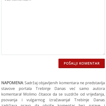
POŠALJI KOMENTAR
NAPOMENA
: Sadržaj objavljenih komentara ne predstavlja
stavove portala Trebinje Danas već samo autora
komentara! Molimo čitaoce da se suzdrže od vrijeđanja,
psovanja i vulgarnog izražavanja! Trebinje Danas
zadržava pravo da obriše komentar bez najave i