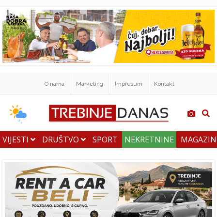
O nama
Marketing
Impresum
Kontakt
VIJESTI
DRUŠTVO
SPORT
NEKRETNINE
MAGAZI