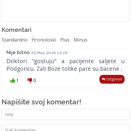
Komentari
Standardno
Hronoloski
Plus
Minus
Nije bitno
26 May 2026 16:28
Doktori "gostuju" a pacijente saljete u
Podgoricu. Zali Boze tolike pare su bacene .
Odgovori
1
0
Napišite svoj komentar!