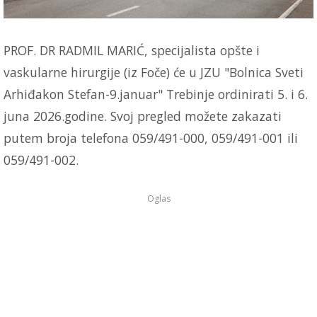
PROF. DR RADMIL MARIĆ, specijalista opšte i
vaskularne hirurgije (iz Foče) će u JZU "Bolnica Sveti
Arhiđakon Stefan-9.januar" Trebinje ordinirati 5. i 6.
juna 2026.godine. Svoj pregled možete zakazati
putem broja telefona 059/491-000, 059/491-001 ili
059/491-002.
Oglas