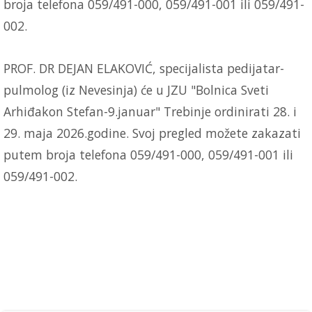
broja telefona 059/491-000, 059/491-001 ili 059/491-
002.
PROF. DR DEJAN ELAKOVIĆ, specijalista pedijatar-
pulmolog (iz Nevesinja) će u JZU "Bolnica Sveti
Arhiđakon Stefan-9.januar" Trebinje ordinirati 28. i
29. maja 2026.godine. Svoj pregled možete zakazati
putem broja telefona 059/491-000, 059/491-001 ili
059/491-002.