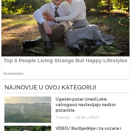
NAJNOVIJE U OVOJ KATEGORIJI
Ugašen požar iznad Luke,
vatrogasci nastavljaju nadzor
požarišta
Trebinje
08.08. u 09:25
VIDEO/ Bezbjednije i za vozače i