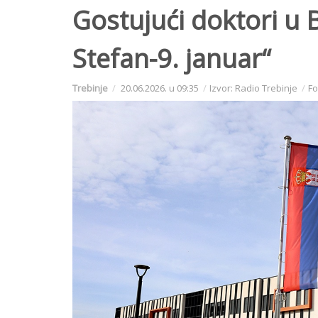
Gostujući doktori u 
Stefan-9. januar“
Trebinje
20.06.2026. u 09:35
Izvor: Radio Trebinje
Fo