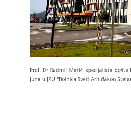
Prof. Dr Radmil Marić, specijalista opšte i
juna u JZU "Bolnica Sveti Arhiđakon Stefa