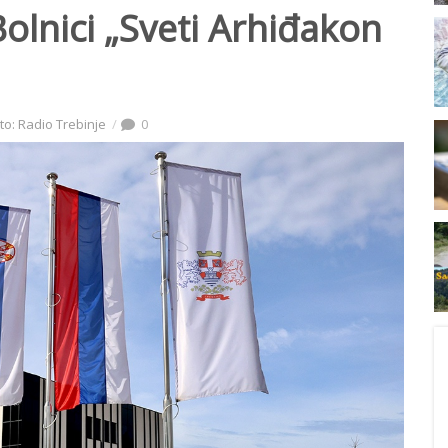
Bolnici „Sveti Arhiđakon
to: Radio Trebinje
0