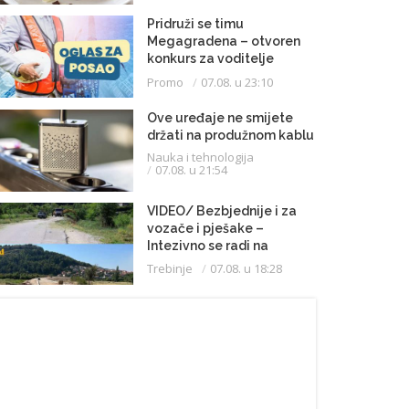
Pridruži se timu
Megagradena – otvoren
konkurs za voditelje
gradilišta
Promo
07.08. u 23:10
Ove uređaje ne smijete
držati na produžnom kablu
Nauka i tehnologija
07.08. u 21:54
VIDEO/ Bezbjednije i za
vozače i pješake –
Intezivno se radi na
proširenju saobraćajnice
Trebinje
07.08. u 18:28