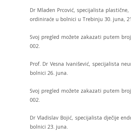
Dr Mladen Prcović, specijalista plastične,
ordiniraće u bolnici u Trebinju 30. juna, 21
Svoj pregled možete zakazati putem broja
002.
Prof. Dr Vesna Ivanišević, specijalista ne
bolnici 26. juna.
Svoj pregled možete zakazati putem broja
002.
Dr Vladislav Bojić, specijalista dječije en
bolnici 23. juna.