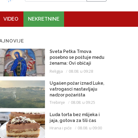
VIDEO
NEKRETNINE
AJNOVIJE
Sveta Petka Trnova
posebno se poštuje među
ženama: Ovi običaji
vijekovima se čuvaju
Religija
08.08. u 09:28
Ugašen požar iznad Luke,
vatrogasci nastavljaju
nadzor požarišta
Trebinje
08.08. u 09:25
Luda torta bez mlijeka i
jaja, gotova za tili čas
Hrana i piće
08.08. u 09:00