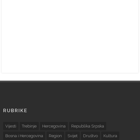
RUBRIKE
Vijesti
Trebinje
Hercegovina
Republika Srpska
Bosna i Hercegovina
Region
Svijet
Društvo
Kultura