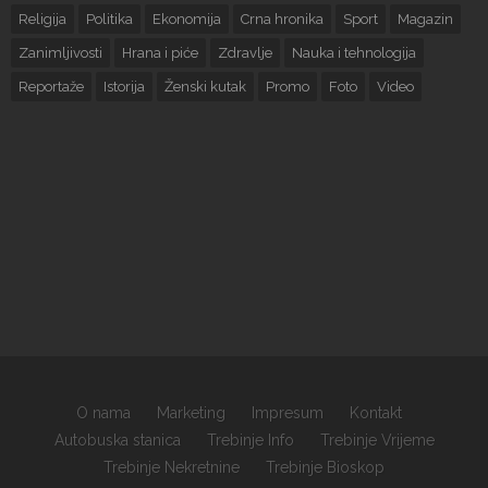
Religija
Politika
Ekonomija
Crna hronika
Sport
Magazin
Zanimljivosti
Hrana i piće
Zdravlje
Nauka i tehnologija
Reportaže
Istorija
Ženski kutak
Promo
Foto
Video
O nama
Marketing
Impresum
Kontakt
Autobuska stanica
Trebinje Info
Trebinje Vrijeme
Trebinje Nekretnine
Trebinje Bioskop