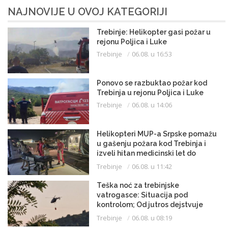
NAJNOVIJE U OVOJ KATEGORIJI
Trebinje: Helikopter gasi požar u
rejonu Poljica i Luke
Trebinje
06.08. u 16:53
Ponovo se razbuktao požar kod
Trebinja u rejonu Poljica i Luke
Trebinje
06.08. u 14:06
Helikopteri MUP-a Srpske pomažu
u gašenju požara kod Trebinja i
izveli hitan medicinski let do
Beograda
Trebinje
06.08. u 11:42
Teška noć za trebinjske
vatrogasce: Situacija pod
kontrolom; Od jutros dejstvuje
helikopter
Trebinje
06.08. u 08:19