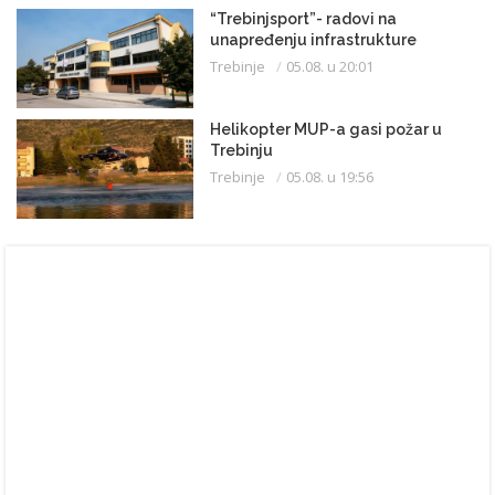
“Trebinjsport”- radovi na
unapređenju infrastrukture
Trebinje
05.08. u 20:01
Helikopter MUP-a gasi požar u
Trebinju
Trebinje
05.08. u 19:56