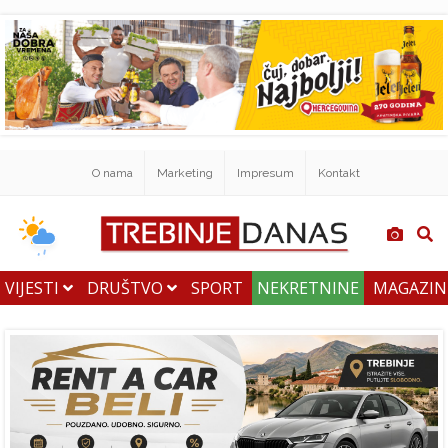
O nama
Marketing
Impresum
Kontakt
VIJESTI
DRUŠTVO
SPORT
NEKRETNINE
MAGAZI