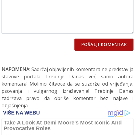
POŠALJI KOMENTAR
NAPOMENA
: Sadržaj objavljenih komentara ne predstavlja
stavove portala Trebinje Danas već samo autora
komentara! Molimo čitaoce da se suzdrže od vrijeđanja,
psovanja i vulgarnog izražavanja! Trebinje Danas
zadržava pravo da obriše komentar bez najave i
objašnjenja.