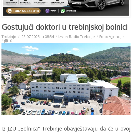
Gostujući doktori u trebinjskoj bolnici
Trebinje
23.07.2025. u 08:54
Izvor: Radio Trebinje
Foto: Agencije
0
Iz JZU „Bolnica“ Trebinje obavještavaju da će u ovoj