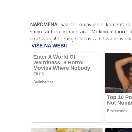
NAPOMENA
: Sadržaj objavljenih komentara
samo autora komentara! Molimo čitaoce da
izražavanja! Trebinje Danas zadržava pravo da