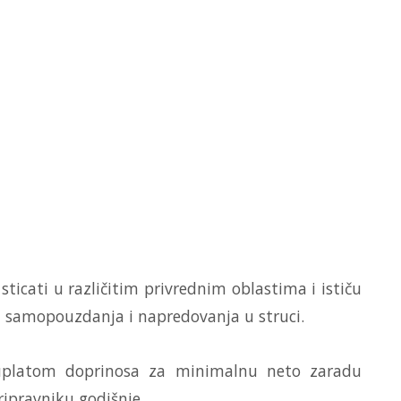
sticati u različitim privrednim oblastima i ističu
ju samopouzdanja i napredovanja u struci.
 uplatom doprinosa za minimalnu neto zaradu
ripravniku godišnje.