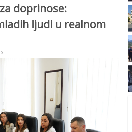
 za doprinose:
mladih ljudi u realnom
0