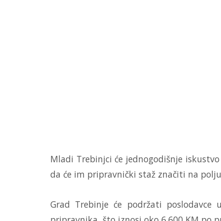
Mladi Trebinjci će jednogodišnje iskustvo 
da će im pripravnički staž značiti na pol
Grad Trebinje će podržati poslodavce
pripravnika, što iznosi oko 6.600 KM po p