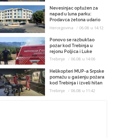
Nevesinjac optužen za
napad u luna parku:
Prodavca žetona udario
mikrofonom u glavu
Hercegovina
06.08. u 14:12
Ponovo se razbuktao
požar kod Trebinja u
rejonu Poljica i Luke
Trebinje
06.08. u 14:06
Helikopteri MUP-a Srpske
pomažu u gašenju požara
kod Trebinja i izveli hitan
medicinski let do
Trebinje
06.08. u 11:42
Beograda