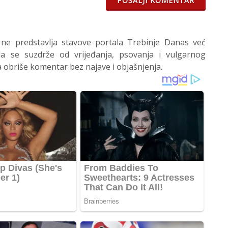
POŠALJI KOMENTAR
 ne predstavlja stavove portala Trebinje Danas već
 se suzdrže od vrijeđanja, psovanja i vulgarnog
 obriše komentar bez najave i objašnjenja.