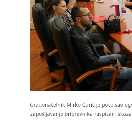
Gradonačelnik Mirko Ćurić je potpisao ugo
zapošljavanje pripravnika raspisan iskazal