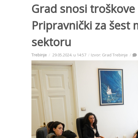
Grad snosi troškove
Pripravnički za šest 
sektoru
Trebinje
29.05.2024. u 14:57
Izvor: Grad Trebinje