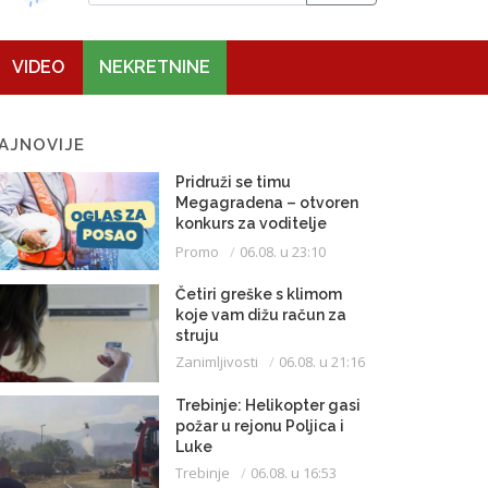
VIDEO
NEKRETNINE
AJNOVIJE
Pridruži se timu
Megagradena – otvoren
konkurs za voditelje
gradilišta
Promo
06.08. u 23:10
Četiri greške s klimom
koje vam dižu račun za
struju
Zanimljivosti
06.08. u 21:16
Trebinje: Helikopter gasi
požar u rejonu Poljica i
Luke
Trebinje
06.08. u 16:53