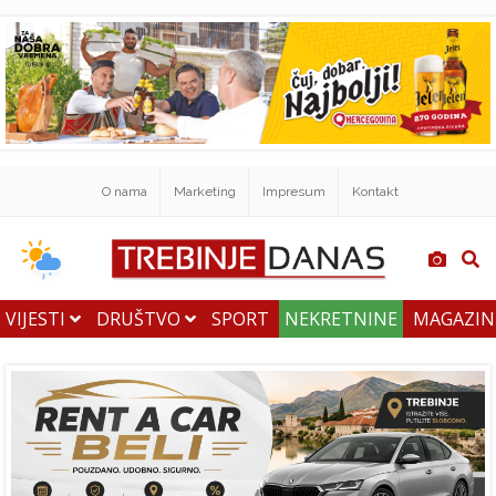
O nama
Marketing
Impresum
Kontakt
VIJESTI
DRUŠTVO
SPORT
NEKRETNINE
MAGAZI