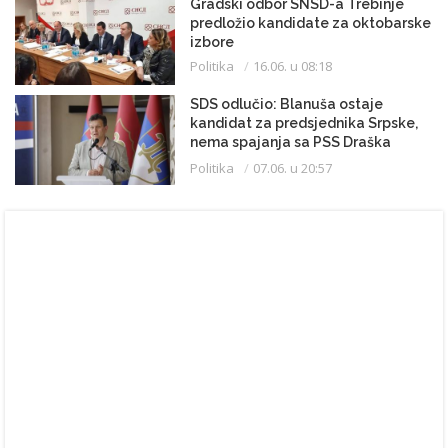
Gradski odbor SNSD-a Trebinje
predložio kandidate za oktobarske
izbore
Politika
16.06. u 08:18
SDS odlučio: Blanuša ostaje
kandidat za predsjednika Srpske,
nema spajanja sa PSS Draška
Stanivukovića
Politika
07.06. u 20:57