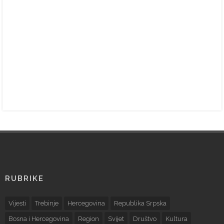
RUBRIKE
Vijesti
Trebinje
Hercegovina
Republika Srpska
Bosna i Hercegovina
Region
Svijet
Društvo
Kultura