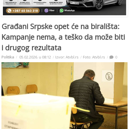
Građani Srpske opet će na birališta:
Kampanje nema, a teško da može biti
i drugog rezultata
Politika
05.02.2026. u 08:12
Izvor: Atvbl.rs
Foto: Atvbl.rs
0