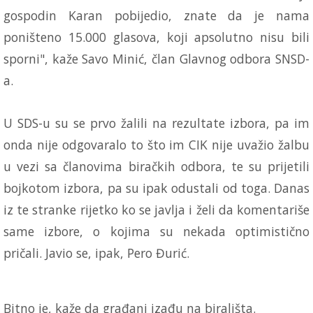
gospodin Karan pobijedio, znate da je nama
poništeno 15.000 glasova, koji apsolutno nisu bili
sporni", kaže Savo Minić, član Glavnog odbora SNSD-
a.
U SDS-u su se prvo žalili na rezultate izbora, pa im
onda nije odgovaralo to što im CIK nije uvažio žalbu
u vezi sa članovima biračkih odbora, te su prijetili
bojkotom izbora, pa su ipak odustali od toga. Danas
iz te stranke rijetko ko se javlja i želi da komentariše
same izbore, o kojima su nekada optimistično
pričali. Javio se, ipak, Pero Đurić.
Bitno je, kaže da građani izađu na birališta.