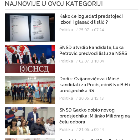
NAJNOVIJE U OVOJ KATEGORIJI
Kako će izgledati predstojeći
izbori i glasački listići?
Politika
25.07. u 07:24
SNSD utvrdio kandidate, Luka
Petrović predvodi listu za NSRS
Politika
02.07. u 18:04
Dodik: Cvijanovićeva i Minić
kandidati za Predsjedništvo BiH i
predsjednika RS
Politika
30.06. u 15:13
SNSD Gacko dobio novog
predsjednika: Milinko Milidrag na
čelu odbora
Politika
21.06. u 09:44