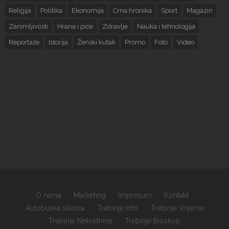
Religija
Politika
Ekonomija
Crna hronika
Sport
Magazin
Zanimljivosti
Hrana i piće
Zdravlje
Nauka i tehnologija
Reportaže
Istorija
Ženski kutak
Promo
Foto
Video
O nama
Marketing
Impresum
Kontakt
Autobuska stanica
Trebinje Info
Trebinje Vrijeme
Trebinje Nekretnine
Trebinje Bioskop