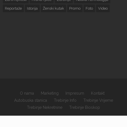
Reportaže
Istorija
Ženski kutak
Promo
Foto
Video
O nama
Marketing
Impresum
Kontakt
Autobuska stanica
Trebinje Info
Trebinje Vrijeme
Trebinje Nekretnine
Trebinje Bioskop
×
Copyrights © 2026 sva prava zadržana.