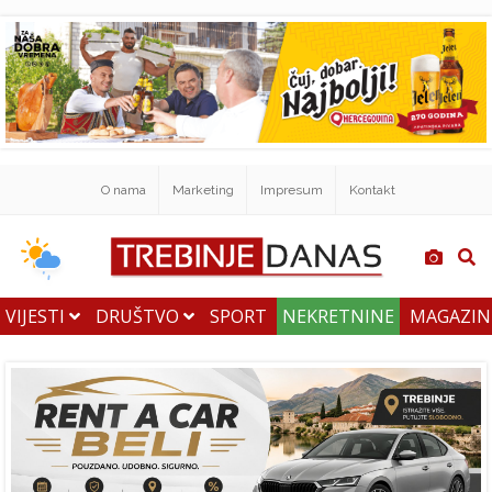
O nama
Marketing
Impresum
Kontakt
VIJESTI
DRUŠTVO
SPORT
NEKRETNINE
MAGAZI