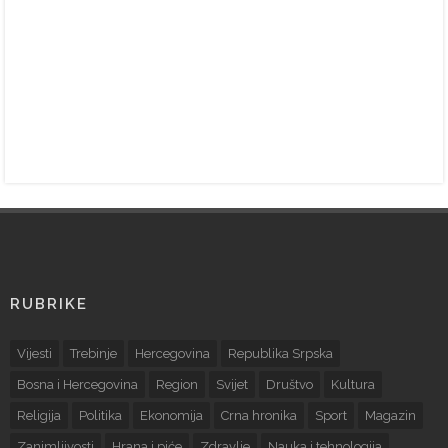
RUBRIKE
Vijesti
Trebinje
Hercegovina
Republika Srpska
Bosna i Hercegovina
Region
Svijet
Društvo
Kultura
Religija
Politika
Ekonomija
Crna hronika
Sport
Magazin
Zanimljivosti
Hrana i piće
Zdravlje
Nauka i tehnologija