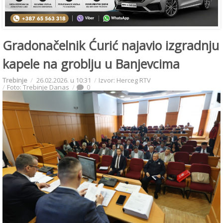
Gradonačelnik Ćurić najavio izgradnju
kapele na groblju u Banjevcima
Trebinje
26.02.2026. u 10:31
Izvor: Herceg RTV
Foto: Trebinje Danas
0