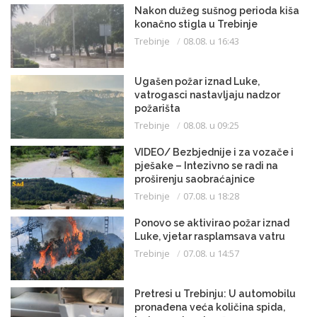
Nakon dužeg sušnog perioda kiša
konačno stigla u Trebinje
Trebinje
08.08. u 16:43
Ugašen požar iznad Luke,
vatrogasci nastavljaju nadzor
požarišta
Trebinje
08.08. u 09:25
VIDEO/ Bezbjednije i za vozače i
pješake – Intezivno se radi na
proširenju saobraćajnice
Trebinje
07.08. u 18:28
Ponovo se aktivirao požar iznad
Luke, vjetar rasplamsava vatru
Trebinje
07.08. u 14:57
Pretresi u Trebinju: U automobilu
pronađena veća količina spida,