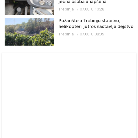
jedna osoba uhapšena
Trebinje
07.08. u 10:28
Požarište u Trebinju stabilno,
helikopter i jutros nastavlja dejstvo
Trebinje
07.08. u 08:39