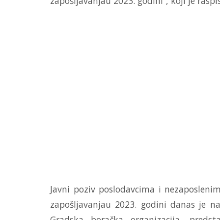
zapošljavanjau 2023. godini“, koji je rasp
Javni poziv poslodavcima i nezaposleni
zapošljavanjau 2023. godini danas je na
Gradska boračka organizacija, preds