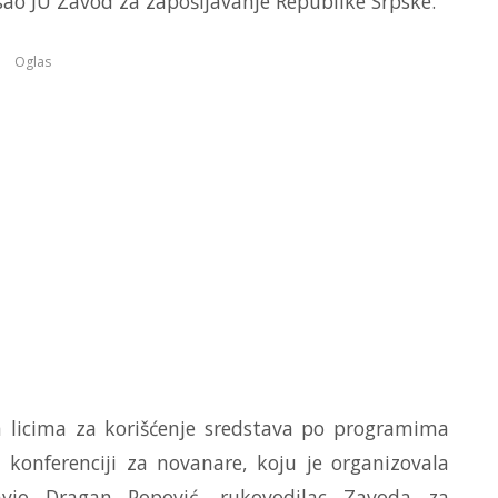
isao JU Zavod za zapošljavanje Republike Srpske.
Oglas
m licima za korišćenje sredstava po programima
 konferenciji za novanare, koju je organizovala
tavio Dragan Popović, rukovodilac Zavoda za