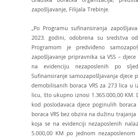
zapošljavanje, Filijala Trebinje.
„Po Programu sufinansiranja zapošljav
2023. godini, odobrena su sredstva od
Programom je predviđeno samozapošlj
zapošljavanje pripravnika sa VSS – djece 
na evidenciju nezaposlenih po sl
Sufinansiranje samozapošljavanja djece po
demobilisanih boraca VRS za 273 lica u
licu, što ukupno iznosi 1.365.000,00 KM.
kod poslodavaca djece poginulih boraca 
boraca VRS bez obzira na dužinu trajanja 
koja se na evidenciji nezaposlenih nal
5.000,00 KM po jednom nezaposlenom li