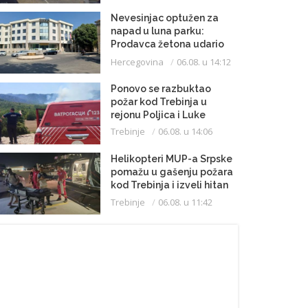
Nevesinjac optužen za
napad u luna parku:
Prodavca žetona udario
mikrofonom u glavu
Hercegovina
06.08. u 14:12
Ponovo se razbuktao
požar kod Trebinja u
rejonu Poljica i Luke
Trebinje
06.08. u 14:06
Helikopteri MUP-a Srpske
pomažu u gašenju požara
kod Trebinja i izveli hitan
medicinski let do
Trebinje
06.08. u 11:42
Beograda