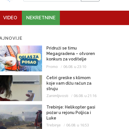
VIDEO
NEKRETNINE
AJNOVIJE
Pridruži se timu
Megagradena – otvoren
konkurs za voditelje
gradilišta
Promo
06.08. u 23:10
Četiri greške s klimom
koje vam dižu račun za
struju
Zanimljivosti
06.08. u 21:16
Trebinje: Helikopter gasi
požar u rejonu Poljica i
Luke
Trebinje
06.08. u 16:53