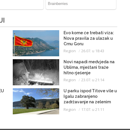
JI
Evo kome će trebati viza:
Nova pravila za ulazak u
Crnu Goru
Region
26.07. u 18:43
Novi napadi medvjeda na
Ublima, mještani traže
hitno rješenje
Region
23.07. u 21:14
EU
U parku ispod Titove vile u
Igalu zabranjeno
zadržavanje na zelenim
površinama i kretanje u
Region
17.07. u 21:11
kupaćem kostimu