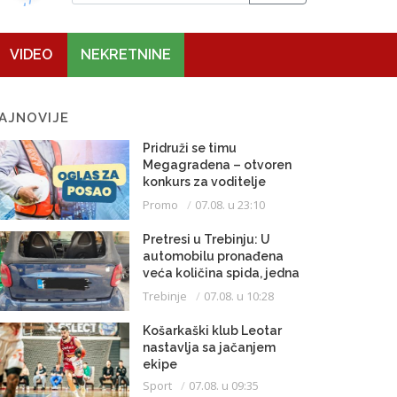
VIDEO
NEKRETNINE
AJNOVIJE
Pridruži se timu
Megagradena – otvoren
konkurs za voditelje
gradilišta
Promo
07.08. u 23:10
Pretresi u Trebinju: U
automobilu pronađena
veća količina spida, jedna
osoba uhapšena
Trebinje
07.08. u 10:28
Košarkaški klub Leotar
nastavlja sa jačanjem
ekipe
Sport
07.08. u 09:35