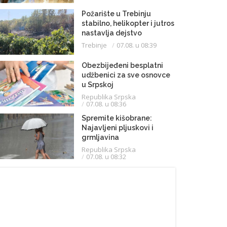
Požarište u Trebinju
stabilno, helikopter i jutros
nastavlja dejstvo
Trebinje
07.08. u 08:39
Obezbijeđeni besplatni
udžbenici za sve osnovce
u Srpskoj
Republika Srpska
07.08. u 08:36
Spremite kišobrane:
Najavljeni pljuskovi i
grmljavina
Republika Srpska
07.08. u 08:32