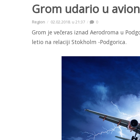
Grom udario u avion
Region
02.02.2018. u 21:37
0
Grom je večeras iznad Aerodroma u Podgor
letio na relaciji Stokholm -Podgorica.