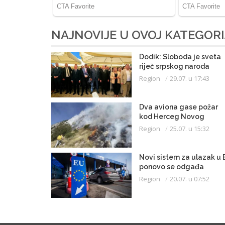
NAJNOVIJE U OVOJ KATEGORI
Dodik: Sloboda je sveta
riječ srpskog naroda
Region
29.07. u 17:43
Dva aviona gase požar
kod Herceg Novog
Region
25.07. u 15:32
Novi sistem za ulazak u 
ponovo se odgađa
Region
20.07. u 07:52