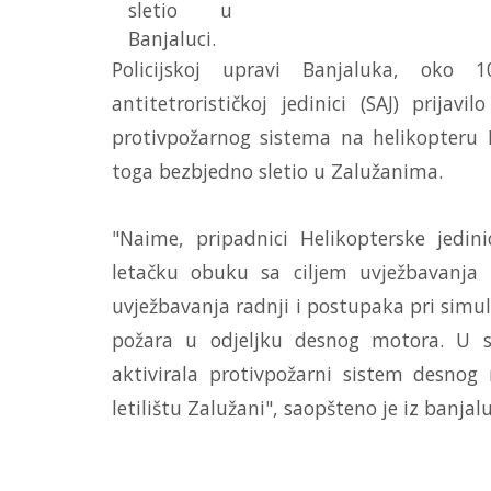
sletio u
Banjaluci.
Policijskoj upravi Banjaluka, oko 1
antitetrorističkoj jedinici (SAJ) prijav
protivpožarnog sistema na helikopteru H
toga bezbjedno sletio u Zalužanima.
"Naime, pripadnici Helikopterske jedin
letačku obuku sa ciljem uvježbavanja
uvježbavanja radnji i postupaka pri simul
požara u odjeljku desnog motora. U 
aktivirala protivpožarni sistem desnog
letilištu Zalužani", saopšteno je iz banjalu