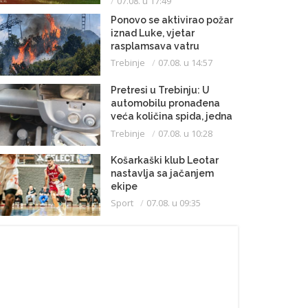
07.08. u 17:49
Ponovo se aktivirao požar
iznad Luke, vjetar
rasplamsava vatru
Trebinje
07.08. u 14:57
Pretresi u Trebinju: U
automobilu pronađena
veća količina spida, jedna
osoba uhapšena
Trebinje
07.08. u 10:28
Košarkaški klub Leotar
nastavlja sa jačanjem
ekipe
Sport
07.08. u 09:35