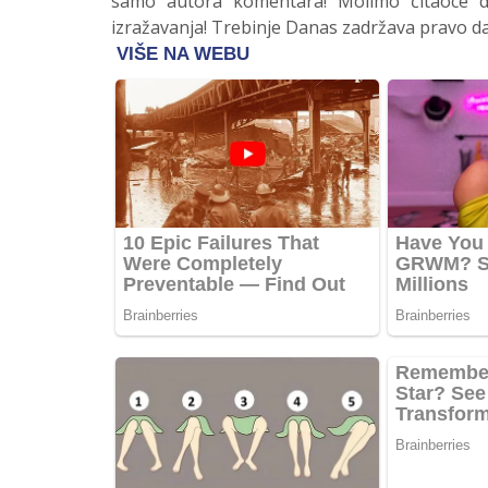
samo autora komentara! Molimo čitaoce da
izražavanja! Trebinje Danas zadržava pravo da