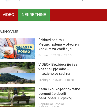
VIDEO
NEKRETNINE
AJNOVIJE
Pridruži se timu
Megagradena – otvoren
konkurs za voditelje
gradilišta
Promo
07.08. u 23:10
VIDEO/ Bezbjednije i za
vozače i pješake –
Intezivno se radi na
proširenju saobraćajnice
Trebinje
07.08. u 18:28
Kada i koliko jednokratne
pomoći će dobiti
penzioneri u Srpskoj
Republika Srpska