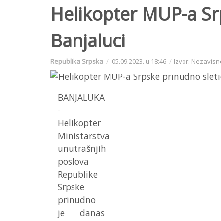
Helikopter MUP-a Sr
Banjaluci
Republika Srpska
05.09.2023. u 18:46
Izvor: Nezavisn
BANJALUKA
-
Helikopter
Ministarstva
unutrašnjih
poslova
Republike
Srpske
prinudno
je danas