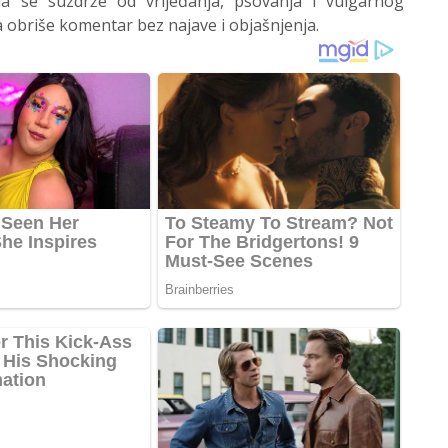
 se suzdrže od vrijeđanja, psovanja i vulgarnog
 obriše komentar bez najave i objašnjenja.