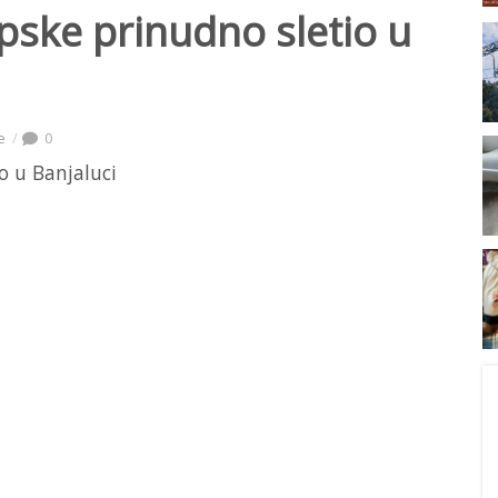
pske prinudno sletio u
e
0