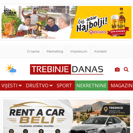
O nama
Marketing
Impresum
Kontakt
VIJESTI
DRUŠTVO
SPORT
NEKRETNINE
MAGAZI