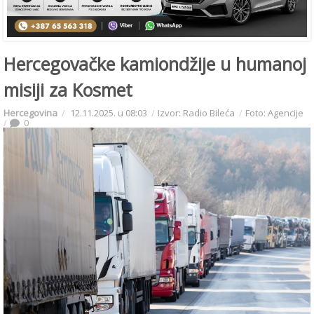
Hercegovačke kamiondžije u humanoj
misiji za Kosmet
Hercegovina
12.11.2025. u 08:03
Izvor: Radio Bileća
Foto: Agencije
0