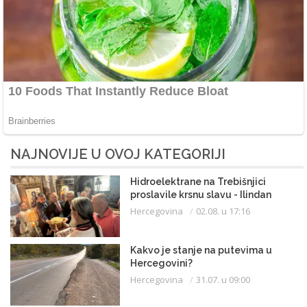
NAJNOVIJE U OVOJ KATEGORIJI
Hidroelektrane na Trebišnjici
proslavile krsnu slavu - Ilindan
Hercegovina
02.08. u 17:16
Kakvo je stanje na putevima u
Hercegovini?
Hercegovina
31.07. u 09:00