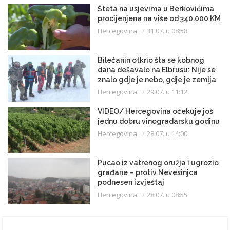
Šteta na usjevima u Berkovićima
procijenjena na više od 340.000 KM
Hercegovina
31.07. u 08:58
Bilećanin otkrio šta se kobnog
dana dešavalo na Elbrusu: Nije se
znalo gdje je nebo, gdje je zemlja
Hercegovina
29.07. u 11:12
VIDEO/ Hercegovina očekuje još
jednu dobru vinogradarsku godinu
Hercegovina
28.07. u 14:00
Pucao iz vatrenog oružja i ugrozio
građane – protiv Nevesinjca
podnesen izvještaj
Hercegovina
28.07. u 08:55