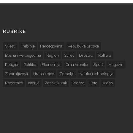
RUBRIKE
Vijesti
Trebinje
Hercegovina
Republika Srpska
Bosna i Hercegovina
Region
Svijet
Društvo
Kultura
Religija
Politika
Ekonomija
Crna hronika
Sport
Magazin
Zanimljivosti
Hrana i piće
Zdravlje
Nauka i tehnologija
Reportaže
Istorija
Ženski kutak
Promo
Foto
Video