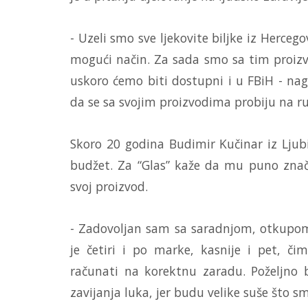
- Uzeli smo sve ljekovite biljke iz Hercegov
mogući način. Za sada smo sa tim proizvod
uskoro ćemo biti dostupni i u FBiH - nagl
da se sa svojim proizvodima probiju na ru
Skoro 20 godina Budimir Kučinar iz Ljubi
budžet. Za “Glas” kaže da mu puno znači
svoj proizvod.
- Zadovoljan sam sa saradnjom, otkupom 
je četiri i po marke, kasnije i pet, č
računati na korektnu zaradu. Poželjno 
zavijanja luka, jer budu velike suše što sm