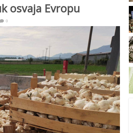
luk osvaja Evropu
0