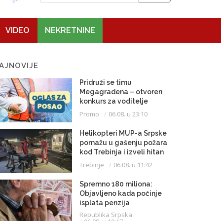
VIDEO
NEKRETNINE
AJNOVIJE
Pridruži se timu
Megagradena – otvoren
konkurs za voditelje
gradilišta
Promo
06.08. u 23:10
Helikopteri MUP-a Srpske
pomažu u gašenju požara
kod Trebinja i izveli hitan
medicinski let do
Trebinje
06.08. u 11:42
Beograda
Spremno 180 miliona:
Objavljeno kada počinje
isplata penzija
Republika Srpska