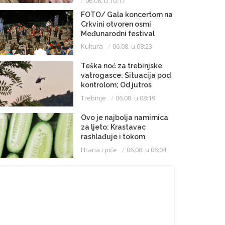
06.08. u 10:17
FOTO/ Gala koncertom na
Crkvini otvoren osmi
Međunarodni festival
klasične muzike
Kultura
06.08. u 08:23
Teška noć za trebinjske
vatrogasce: Situacija pod
kontrolom; Od jutros
dejstvuje helikopter
Trebinje
06.08. u 08:19
Ovo je najbolja namirnica
za ljeto: Krastavac
rashlađuje i tokom
najvrelijih dana
Hrana i piće
06.08. u 08:04