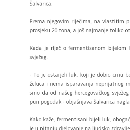
Šalvarica.
Prema njegovim riječima, na vlastitim 
prosjeku 20 tona, a još najmanje toliko 
Kada je riječ o fermentisanom bijelom 
svježeg.
- To je ostarjeli luk, koji je dobio crnu
želuca i nema isparavanja neprijatnog mir
smo da od našeg hercegovačkog svježeg 
pun pogodak - objašnjava Šalvarica naglasi
Kako kaže, fermentisani bijeli luk, oboga
je u pitanju djelovanje na ljudsko zdravlje