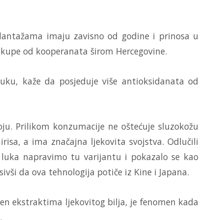
plantažama imaju zavisno od godine i prinosa u
otkupe od kooperanata širom Hercegovine.
luku, kaže da posjeduje više antioksidanata od
 boju. Prilikom konzumacije ne oštećuje sluzokožu
isa, a ima značajna ljekovita svojstva. Odlučili
luka napravimo tu varijantu i pokazalo se kao
vši da ova tehnologija potiče iz Kine i Japana.
ćen ekstraktima ljekovitog bilja, je fenomen kada
.