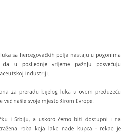
 luka sa hercegovačkih polja nastaju u pogonima
 da u posljednje vrijeme pažnju posvećuju
ceutskoj industriji.
gona za preradu bijelog luka u ovom preduzeću
de već našle svoje mjesto širom Evrope.
ku i Srbiju, a uskoro ćemo biti dostupni i na
 tražena roba koja lako nađe kupca - rekao je