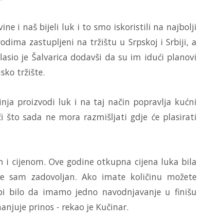
ine i naš bijeli luk i to smo iskoristili na najbolji
ima zastupljeni na tržištu u Srpskoj i Srbiji, a
asio je Šalvarica dodavši da su im idući planovi
sko tržište.
nja proizvodi luk i na taj način popravlja kućni
 što sada ne mora razmišljati gdje će plasirati
i cijenom. Ove godine otkupna cijena luka bila
ime sam zadovoljan. Ako imate količinu možete
bi bilo da imamo jedno navodnjavanje u finišu
anjuje prinos - rekao je Kučinar.