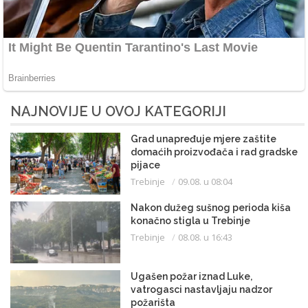
NAJNOVIJE U OVOJ KATEGORIJI
Grad unapređuje mjere zaštite
domaćih proizvođača i rad gradske
pijace
Trebinje
09.08. u 08:04
Nakon dužeg sušnog perioda kiša
konačno stigla u Trebinje
Trebinje
08.08. u 16:43
Ugašen požar iznad Luke,
vatrogasci nastavljaju nadzor
požarišta