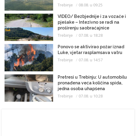
Trebinje
08.08. u 09:25
VIDEO/ Bezbjednije i za vozače i
pješake – Intezivno se radi na
proširenju saobraćajnice
Trebinje
07.08. u 18:28
Ponovo se aktivirao požar iznad
Luke, vjetar rasplamsava vatru
Trebinje
07.08. u 14:57
Pretresi u Trebinju: U automobilu
pronađena veća količina spida,
jedna osoba uhapšena
Trebinje
07.08. u 10:28