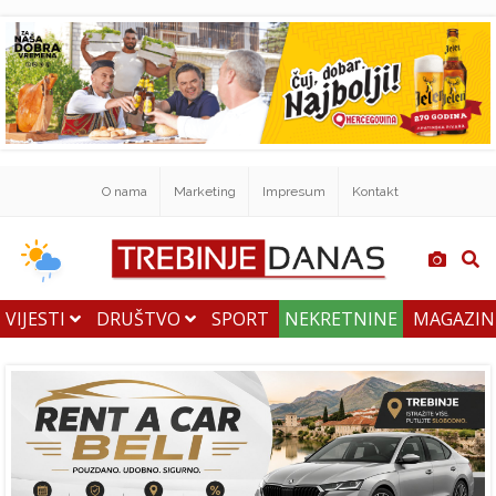
O nama
Marketing
Impresum
Kontakt
VIJESTI
DRUŠTVO
SPORT
NEKRETNINE
MAGAZI