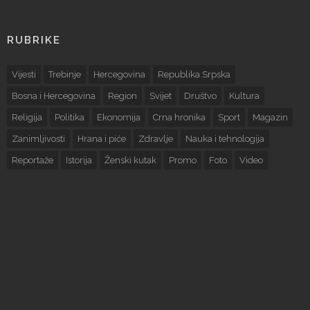
RUBRIKE
Vijesti
Trebinje
Hercegovina
Republika Srpska
Bosna i Hercegovina
Region
Svijet
Društvo
Kultura
Religija
Politika
Ekonomija
Crna hronika
Sport
Magazin
Zanimljivosti
Hrana i piće
Zdravlje
Nauka i tehnologija
Reportaže
Istorija
Ženski kutak
Promo
Foto
Video