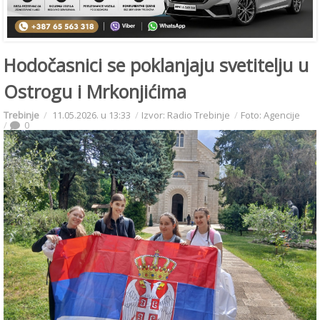
Hodočasnici se poklanjaju svetitelju u
Ostrogu i Mrkonjićima
Trebinje
11.05.2026. u 13:33
Izvor: Radio Trebinje
Foto: Agencije
0