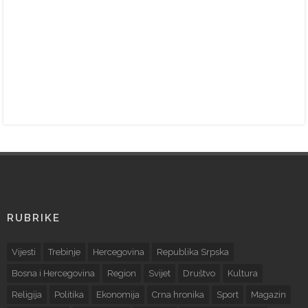
RUBRIKE
Vijesti
Trebinje
Hercegovina
Republika Srpska
Bosna i Hercegovina
Region
Svijet
Društvo
Kultura
Religija
Politika
Ekonomija
Crna hronika
Sport
Magazin