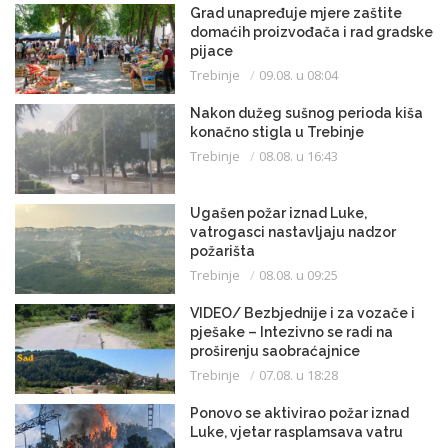
Grad unapređuje mjere zaštite
domaćih proizvođača i rad gradske
pijace
Trebinje
09.08. u 08:04
Nakon dužeg sušnog perioda kiša
konačno stigla u Trebinje
Trebinje
08.08. u 16:43
Ugašen požar iznad Luke,
vatrogasci nastavljaju nadzor
požarišta
Trebinje
08.08. u 09:25
VIDEO/ Bezbjednije i za vozače i
pješake – Intezivno se radi na
proširenju saobraćajnice
Trebinje
07.08. u 18:28
Ponovo se aktivirao požar iznad
Luke, vjetar rasplamsava vatru