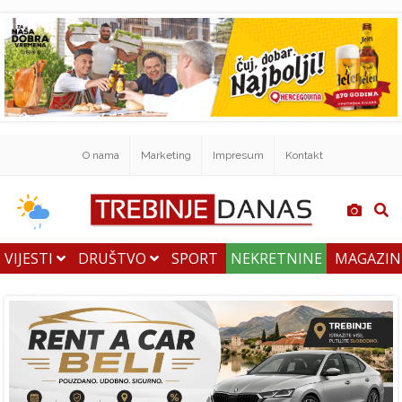
O nama
Marketing
Impresum
Kontakt
VIJESTI
DRUŠTVO
SPORT
NEKRETNINE
MAGAZI