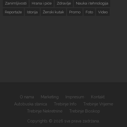
Zanimljivosti
Hrana i piće
Zdravlje
Nauka i tehnologija
Reportaže
Istorija
Ženski kutak
Promo
Foto
Video
O nama
Marketing
Impresum
Kontakt
Autobuska stanica
Trebinje Info
Trebinje Vrijeme
Trebinje Nekretnine
Trebinje Bioskop
Copyrights © 2026 sva prava zadržana.