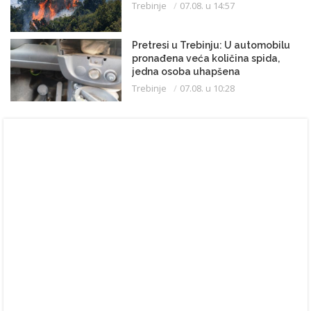
Trebinje
07.08. u 14:57
Pretresi u Trebinju: U automobilu
pronađena veća količina spida,
jedna osoba uhapšena
Trebinje
07.08. u 10:28