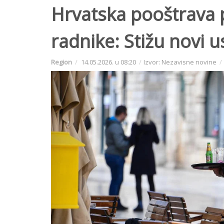
Hrvatska pooštrava p
radnike: Stižu novi u
Region
14.05.2026. u 08:20
Izvor: Nezavisne novine