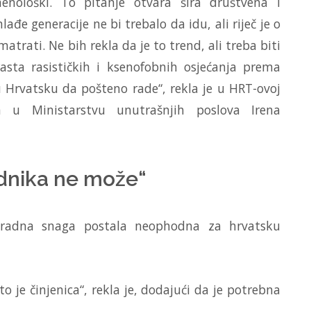
nološki. To pitanje otvara šira društvena i
đe generacije ne bi trebalo da idu, ali riječ je o
trati. Ne bih rekla da je to trend, ali treba biti
asta rasističkih i ksenofobnih osjećanja prema
u Hrvatsku da pošteno rade“, rekla je u HRT-ovoj
ka u Ministarstvu unutrašnjih poslova Irena
adnika ne može“
na radna snaga postala neophodna za hrvatsku
o je činjenica“, rekla je, dodajući da je potrebna