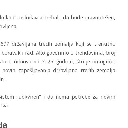
dnika i poslodavca trebalo da bude uravnotežen,
ivljena.
77 državljana trećih zemalja koji se trenutno
 boravak i rad. Ako govorimo o trendovima, broj
sto u odnosu na 2025. godinu, što je omogućio
 novih zapošljavanja državljana trećih zemalja
in.
 sistem „uokviren“ i da nema potrebe za novim
tva.
da