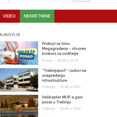
VIDEO
NEKRETNINE
AJNOVIJE
Pridruži se timu
Megagradena – otvoren
konkurs za voditelje
gradilišta
Promo
05.08. u 23:10
“Trebinjsport”- radovi na
unapređenju
infrastrukture
Trebinje
05.08. u 20:01
Helikopter MUP-a gasi
požar u Trebinju
Trebinje
05.08. u 19:56