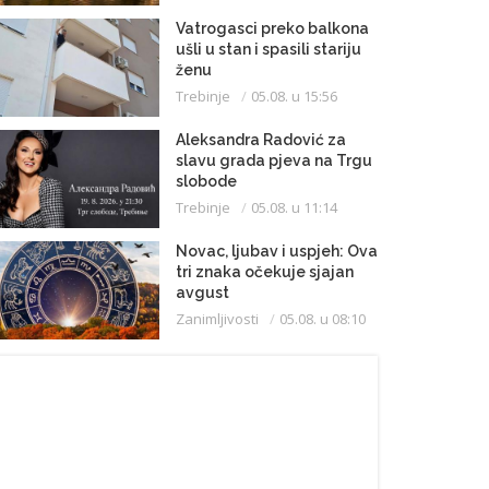
Vatrogasci preko balkona
ušli u stan i spasili stariju
ženu
Trebinje
05.08. u 15:56
Aleksandra Radović za
slavu grada pjeva na Trgu
slobode
Trebinje
05.08. u 11:14
Novac, ljubav i uspjeh: Ova
tri znaka očekuje sjajan
avgust
Zanimljivosti
05.08. u 08:10