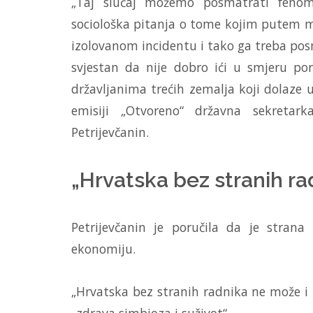
„Taj slučaj možemo posmatrati fenome
sociološka pitanja o tome kojim putem mla
izolovanom incidentu i tako ga treba posma
svjestan da nije dobro ići u smjeru por
državljanima trećih zemalja koji dolaze 
emisiji „Otvoreno“ državna sekretar
Petrijevčanin.
„Hrvatska bez stranih r
Petrijevčanin je poručila da je stra
ekonomiju.
„Hrvatska bez stranih radnika ne može i t