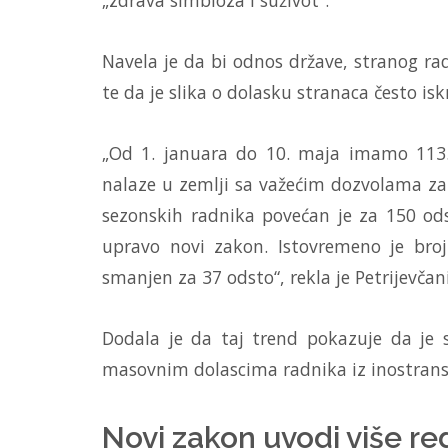
„zdrava simbioza i suživot“.
Navela je da bi odnos države, stranog ra
te da je slika o dolasku stranaca često iskr
„Od 1. januara do 10. maja imamo 113.6
nalaze u zemlji sa važećim dozvolama za
sezonskih radnika povećan je za 150 od
upravo novi zakon. Istovremeno je broj
smanjen za 37 odsto“, rekla je Petrijevčan
Dodala je da taj trend pokazuje da je
masovnim dolascima radnika iz inostrans
Novi zakon uvodi više re