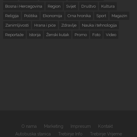
Bosna i Hercegovina
Region
Svijet
Društvo
Kultura
Religija
Politika
Ekonomija
Crna hronika
Sport
Magazin
Zanimljivosti
Hrana i piće
Zdravlje
Nauka i tehnologija
Reportaže
Istorija
Ženski kutak
Promo
Foto
Video
O nama
Marketing
Impresum
Kontakt
Autobuska stanica
Trebinje Info
Trebinje Vrijeme