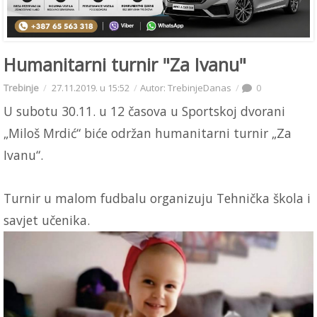
Humanitarni turnir "Za Ivanu"
Trebinje
27.11.2019. u 15:52
Autor: TrebinjeDanas
0
U subotu 30.11. u 12 časova u Sportskoj dvorani
„Miloš Mrdić“ biće održan humanitarni turnir „Za
Ivanu“.
Turnir u malom fudbalu organizuju Tehnička škola i
savjet učenika.