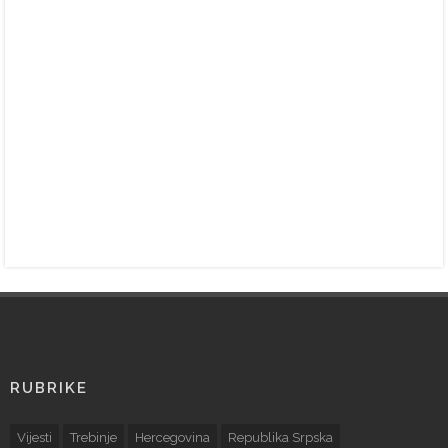
RUBRIKE
Vijesti
Trebinje
Hercegovina
Republika Srpska