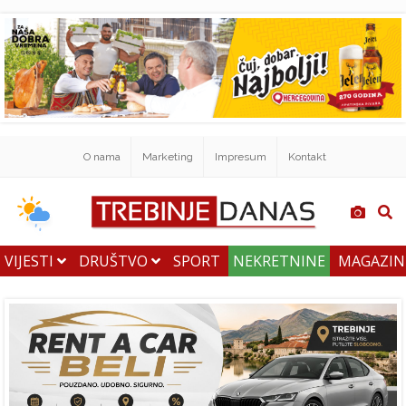
O nama
Marketing
Impresum
Kontakt
VIJESTI
DRUŠTVO
SPORT
NEKRETNINE
MAGAZI