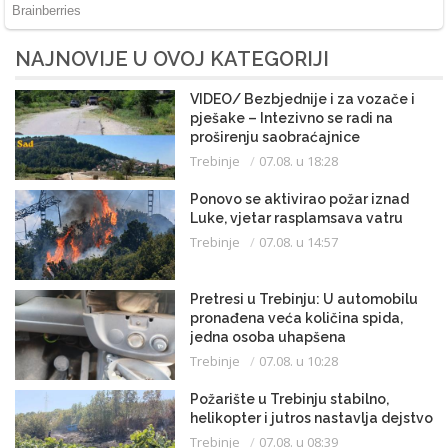
NAJNOVIJE U OVOJ KATEGORIJI
VIDEO/ Bezbjednije i za vozače i
pješake – Intezivno se radi na
proširenju saobraćajnice
Trebinje
07.08. u 18:28
Ponovo se aktivirao požar iznad
Luke, vjetar rasplamsava vatru
Trebinje
07.08. u 14:57
Pretresi u Trebinju: U automobilu
pronađena veća količina spida,
jedna osoba uhapšena
Trebinje
07.08. u 10:28
Požarište u Trebinju stabilno,
helikopter i jutros nastavlja dejstvo
Trebinje
07.08. u 08:39