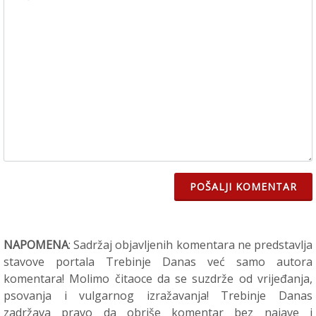
POŠALJI KOMENTAR
NAPOMENA
: Sadržaj objavljenih komentara ne predstavlja
stavove portala Trebinje Danas već samo autora
komentara! Molimo čitaoce da se suzdrže od vrijeđanja,
psovanja i vulgarnog izražavanja! Trebinje Danas
zadržava pravo da obriše komentar bez najave i