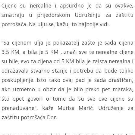
Cijene su nerealne i apsurdno je da su ovakve,
smatraju u prijedorskom Udruženju za zaštitu
potrošača. Na ulju se, kažu, to najbolje vidi.
"Sa cijenom ulja je pokazatelj zašto je sada cijena
3,5 KM, a bila je 5 KM , znači sve te nerealne cijene
su bile, evo ta cijena od 5 KM bila je zaista nerealna i
odražavala stvarno stanje i potrebu da bude toliko
poskupljenje. Isto tako ovaj pad je sada drastičan,
ako uzmemo u obzir da je bilo preko pet maraka,
što opet govori o tome da su sve ove cijene su
prenaduvane", kaže Murisa Marić, Udruženje za
zaštitu potrošača Don.