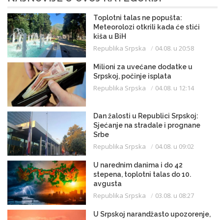
Toplotni talas ne popušta:
Meteorolozi otkrili kada će stići
kiša u BiH
Republika Srpska
04.08. u 20:58
Milioni za uvećane dodatke u
Srpskoj, počinje isplata
Republika Srpska
04.08. u 12:14
Dan žalosti u Republici Srpskoj:
Sjećanje na stradale i prognane
Srbe
Republika Srpska
04.08. u 09:02
U narednim danima i do 42
stepena, toplotni talas do 10.
avgusta
Republika Srpska
03.08. u 08:27
U Srpskoj narandžasto upozorenje,