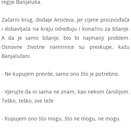
regije Banjaluka.
Začarni krug, dodaje Arsićeva, jer cijene proizvođača
i dobavljača na kraju određuju i konačnu za šišanje.
A da je samo šišanje, bio bi najmanji problem.
Osnovne životne namirnice su preskupe, kažu
Banjalučani.
- Ne kupujem previše, samo ono što je potrebno.
- Vjerujte da ni sama ne znam, kao nekom čarolijom.
Teško, teško, sve teže
- Kupujem ono što mogu, što ne mogu, ne mogu.