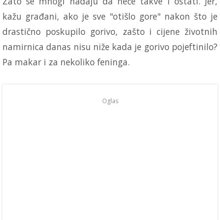
Zato se mnogi nadaju da neće takve i ostati. Jer,
kažu građani, ako je sve "otišlo gore" nakon što je
drastično poskupilo gorivo, zašto i cijene životnih
namirnica danas nisu niže kada je gorivo pojeftinilo?
Pa makar i za nekoliko feninga.
Oglas