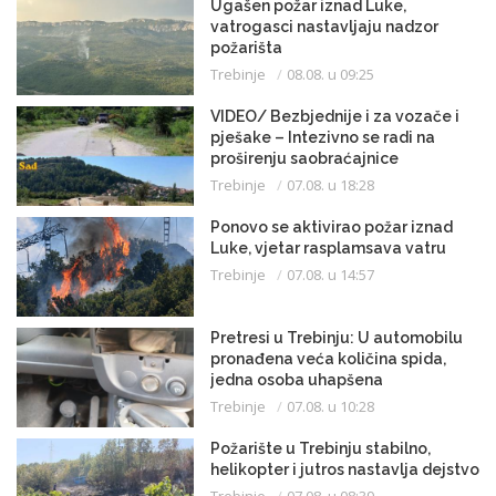
Ugašen požar iznad Luke,
vatrogasci nastavljaju nadzor
požarišta
Trebinje
08.08. u 09:25
VIDEO/ Bezbjednije i za vozače i
pješake – Intezivno se radi na
proširenju saobraćajnice
Trebinje
07.08. u 18:28
Ponovo se aktivirao požar iznad
Luke, vjetar rasplamsava vatru
Trebinje
07.08. u 14:57
Pretresi u Trebinju: U automobilu
pronađena veća količina spida,
jedna osoba uhapšena
Trebinje
07.08. u 10:28
Požarište u Trebinju stabilno,
helikopter i jutros nastavlja dejstvo