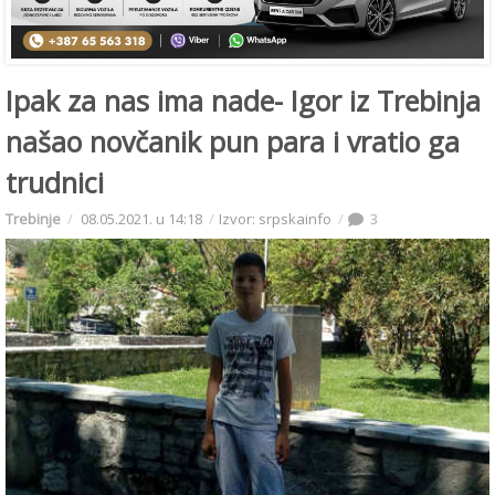
Ipak za nas ima nade- Igor iz Trebinja
našao novčanik pun para i vratio ga
trudnici
Trebinje
08.05.2021. u 14:18
Izvor: srpskainfo
3