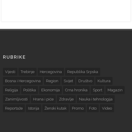
RUBRIKE
Vijesti
Trebinje
Hercegovina
Republika Srpska
Bosna i Hercegovina
Region
Svijet
Društvo
Kultura
Religija
Politika
Ekonomija
Crna hronika
Sport
Magazin
Zanimljivosti
Hrana i piće
Zdravlje
Nauka i tehnologija
Reportaže
Istorija
Ženski kutak
Promo
Foto
Video