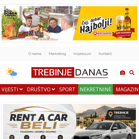
O nama
Marketing
Impresum
Kontakt
VIJESTI
DRUŠTVO
SPORT
NEKRETNINE
MAGAZI