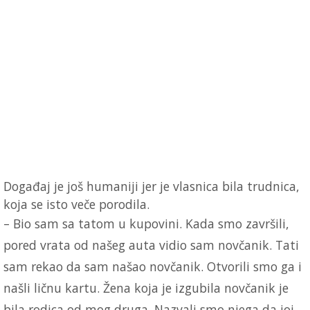
Događaj je još humaniji jer je vlasnica bila trudnica,
koja se isto veče porodila.
– Bio sam sa tatom u kupovini. Kada smo završili,
pored vrata od našeg auta vidio sam novčanik. Tati
sam rekao da sam našao novčanik. Otvorili smo ga i
našli ličnu kartu. Žena koja je izgubila novčanik je
bila rodica od mog druga. Nazvali smo njega da joj