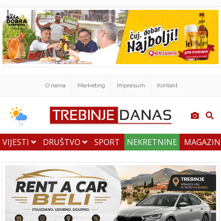
O nama
Marketing
Impresum
Kontakt
VIJESTI
DRUŠTVO
SPORT
NEKRETNINE
MAGAZI