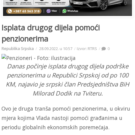
Isplata drugog dijela pomoći
penzionerima
Republika Srpska
28.09.2022. u 10:57
Izvor: RTRS
0
Danas počinje isplata drugog dijela podrške
penzionerima u Republici Srpskoj od po 100
KM, najavio je srpski član Predsjedništva BiH
Milorad Dodik na Tviteru.
Ovo je druga tranša pomoći penzionerima, u okviru
mjera kojima Vlada nastoji pomoći građanima u
periodu globalnih ekonomskih poremećaja.