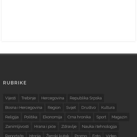
RUBRIKE
Vijesti
Trebinje
Hercegovina
Republika Srpska
Bosna i Hercegovina
Region
Svijet
Društvo
Kultura
Religija
Politika
Ekonomija
Crna hronika
Sport
Magazin
Zanimljivosti
Hrana i piće
Zdravlje
Nauka i tehnologija
Reportaže
Istorija
Ženski kutak
Promo
Foto
Video