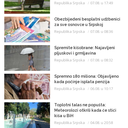
Republika Srpska
07.08. u 17:49
Obezbijeđeni besplatni udžbenici
za sve osnovce u Srpskoj
Republika Srpska
07.08. u 08:36
Spremite kišobrane: Najavljeni
pljuskovi i grmljavina
Republika Srpska
07.08. u 08:32
Spremno 180 miliona: Objavljeno
kada počinje isplata penzija
Republika Srpska
06.08. u 10:17
Toplotni talas ne popušta:
Meteorolozi otkrili kada će stići
kiša u BiH
Republika Srpska
04.08. u 20:58