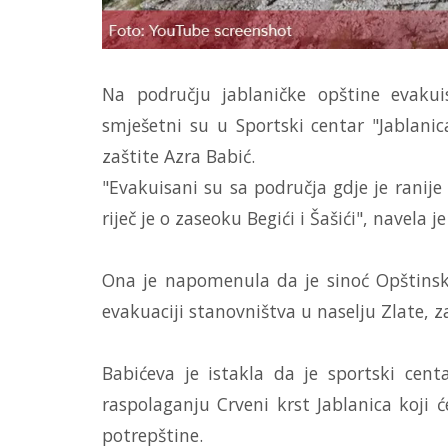
Na području jablaničke opštine evaku
smješetni su u Sportski centar "Jablanica
zaštite Azra Babić.
"Evakuisani su sa područja gdje je ranije 
riječ je o zaseoku Begići i Šašići", navela j
Ona je napomenula da je sinoć Opštinski
evakuaciji stanovništva u naselju Zlate, z
Babićeva je istakla da je sportski cent
raspolaganju Crveni krst Jablanica koji ć
potrepštine.