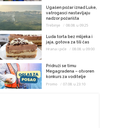
Ugašen požar iznad Luke,
vatrogasci nastavljaju
nadzor požarišta
Trebinje
08.08. u 09:25
Luda torta bez mlijeka i
jaja, gotova za tili čas
Hrana i piće
08.08. u 09:00
Pridruži se timu
Megagradena – otvoren
konkurs za voditelje
gradilišta
Promo
07.08. u 23:10