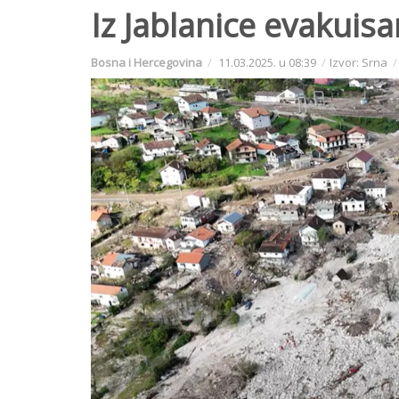
Iz Jablanice evakuis
Bosna i Hercegovina
11.03.2025. u 08:39
Izvor: Srna