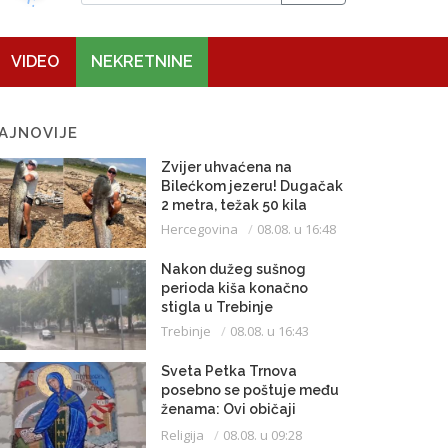
VIDEO
NEKRETNINE
AJNOVIJE
Zvijer uhvaćena na
Bilećkom jezeru! Dugačak
2 metra, težak 50 kila
Hercegovina
08.08. u 16:48
Nakon dužeg sušnog
perioda kiša konačno
stigla u Trebinje
Trebinje
08.08. u 16:43
Sveta Petka Trnova
posebno se poštuje među
ženama: Ovi običaji
vijekovima se čuvaju
Religija
08.08. u 09:28