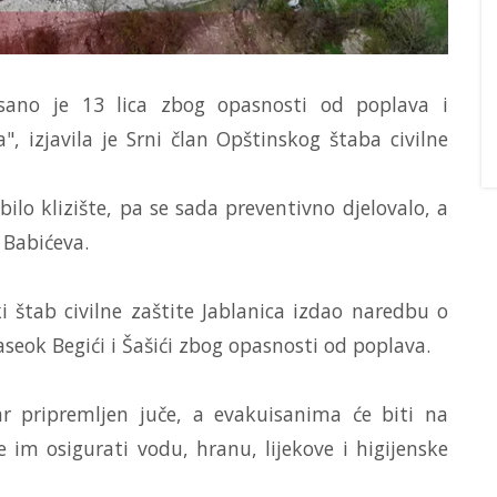
isano je 13 lica zbog opasnosti od poplava i
", izjavila je Srni član Opštinskog štaba civilne
bilo klizište, pa se sada preventivno djelovalo, a
e Babićeva.
 štab civilne zaštite Jablanica izdao naredbu o
aseok Begići i Šašići zbog opasnosti od poplava.
ar pripremljen juče, a evakuisanima će biti na
e im osigurati vodu, hranu, lijekove i higijenske