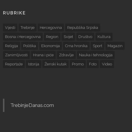
RUBRIKE
Vijesti
Trebinje
Hercegovina
Republika Srpska
Bosna i Hercegovina
Region
Svijet
Društvo
Kultura
Religija
Politika
Ekonomija
Crna hronika
Sport
Magazin
Zanimljivosti
Hrana i piće
Zdravlje
Nauka i tehnologija
Reportaže
Istorija
Ženski kutak
Promo
Foto
Video
TrebinjeDanas.com