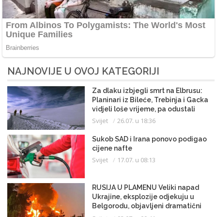
NAJNOVIJE U OVOJ KATEGORIJI
Za dlaku izbjegli smrt na Elbrusu:
Planinari iz Bileće, Trebinja i Gacka
vidjeli loše vrijeme, pa odustali
Svijet
26.07. u 18:36
Sukob SAD i Irana ponovo podigao
cijene nafte
Svijet
17.07. u 08:13
RUSIJA U PLAMENU Veliki napad
Ukrajine, eksplozije odjekuju u
Belgorodu, objavljeni dramatični
snimci