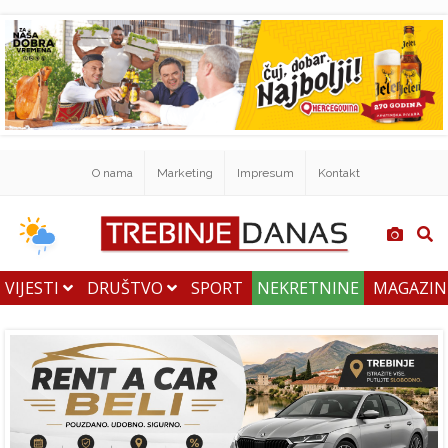
O nama
Marketing
Impresum
Kontakt
VIJESTI
DRUŠTVO
SPORT
NEKRETNINE
MAGAZI