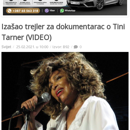
Izašao trejler za dokumentarac o Tini
Tarner (VIDEO)
Svijet
25.02.2021. u 10:00
Izvor: B92
0