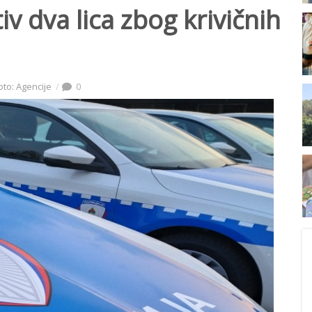
tiv dva lica zbog krivičnih
oto: Agencije
0