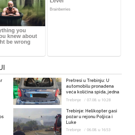
JI
r
Pretresi u Trebinju: U
automobilu pronađena
veća količina spida, jedna
osoba uhapšena
Trebinje
07.08. u 10:28
Trebinje: Helikopter gasi
os
požar u rejonu Poljica i
Luke
Trebinje
06.08. u 16:53