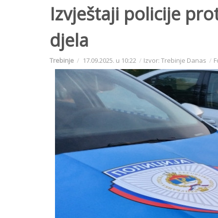
Izvještaji policije pro
djela
Trebinje
17.09.2025. u 10:22
Izvor: Trebinje Danas
F