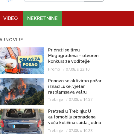
VIDEO
NEKRETNINE
AJNOVIJE
Pridruži se timu
Megagradena – otvoren
konkurs za voditelje
gradilišta
Promo
07.08. u 23:10
Ponovo se aktivirao požar
iznad Luke, vjetar
rasplamsava vatru
Trebinje
07.08. u 14:57
Pretresi u Trebinju: U
automobilu pronađena
veća količina spida, jedna
osoba uhapšena
Trebinje
07.08. u 10:28