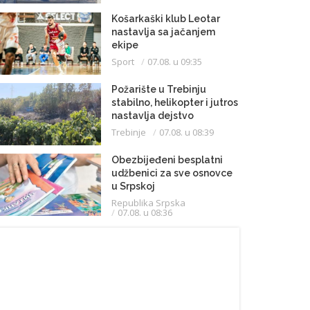
Košarkaški klub Leotar
nastavlja sa jačanjem
ekipe
Sport
07.08. u 09:35
Požarište u Trebinju
stabilno, helikopter i jutros
nastavlja dejstvo
Trebinje
07.08. u 08:39
Obezbijeđeni besplatni
udžbenici za sve osnovce
u Srpskoj
Republika Srpska
07.08. u 08:36