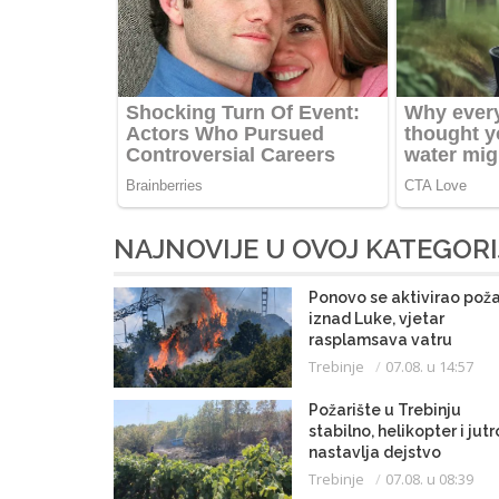
NAJNOVIJE U OVOJ KATEGORI
Ponovo se aktivirao poža
iznad Luke, vjetar
rasplamsava vatru
Trebinje
07.08. u 14:57
Požarište u Trebinju
stabilno, helikopter i jutr
nastavlja dejstvo
Trebinje
07.08. u 08:39