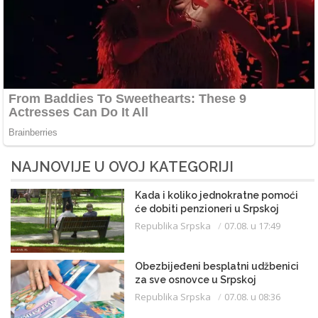
NAJNOVIJE U OVOJ KATEGORIJI
Kada i koliko jednokratne pomoći
će dobiti penzioneri u Srpskoj
Republika Srpska
07.08. u 17:49
Obezbijeđeni besplatni udžbenici
za sve osnovce u Srpskoj
Republika Srpska
07.08. u 08:36