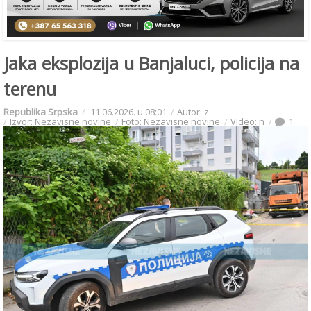
Jaka eksplozija u Banjaluci, policija na
terenu
Republika Srpska
11.06.2026. u 08:01
Autor: z
Izvor: Nezavisne novine
Foto: Nezavisne novine
Video: n
1