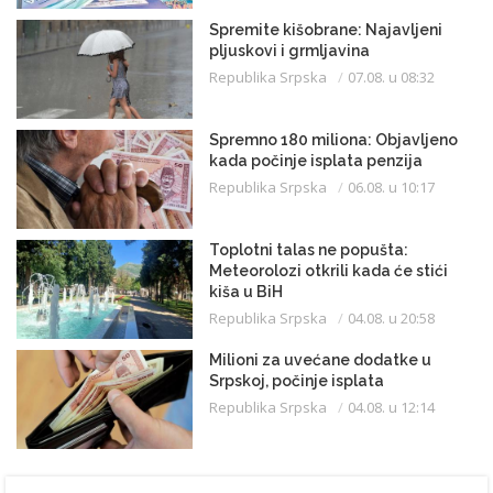
Spremite kišobrane: Najavljeni
pljuskovi i grmljavina
Republika Srpska
07.08. u 08:32
Spremno 180 miliona: Objavljeno
kada počinje isplata penzija
Republika Srpska
06.08. u 10:17
Toplotni talas ne popušta:
Meteorolozi otkrili kada će stići
kiša u BiH
Republika Srpska
04.08. u 20:58
Milioni za uvećane dodatke u
Srpskoj, počinje isplata
Republika Srpska
04.08. u 12:14