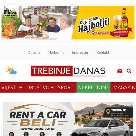
O nama
Marketing
Impresum
Kontakt
VIJESTI
DRUŠTVO
SPORT
NEKRETNINE
MAGAZI