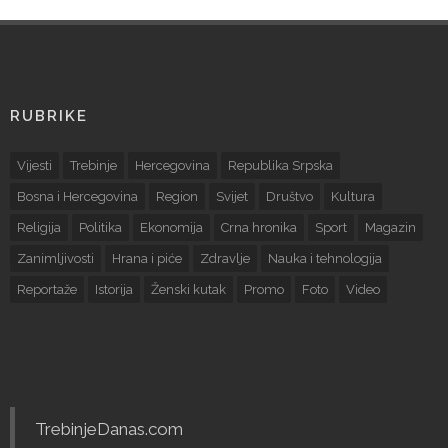
RUBRIKE
Vijesti
Trebinje
Hercegovina
Republika Srpska
Bosna i Hercegovina
Region
Svijet
Društvo
Kultura
Religija
Politika
Ekonomija
Crna hronika
Sport
Magazin
Zanimljivosti
Hrana i piće
Zdravlje
Nauka i tehnologija
Reportaže
Istorija
Ženski kutak
Promo
Foto
Video
TrebinjeDanas.com