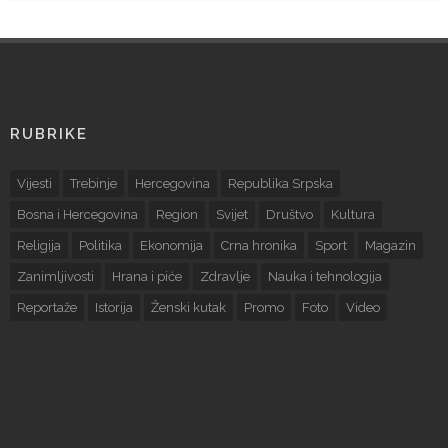
RUBRIKE
Vijesti
Trebinje
Hercegovina
Republika Srpska
Bosna i Hercegovina
Region
Svijet
Društvo
Kultura
Religija
Politika
Ekonomija
Crna hronika
Sport
Magazin
Zanimljivosti
Hrana i piće
Zdravlje
Nauka i tehnologija
Reportaže
Istorija
Ženski kutak
Promo
Foto
Video