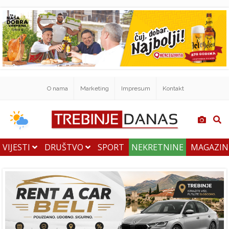
O nama
Marketing
Impresum
Kontakt
VIJESTI
DRUŠTVO
SPORT
NEKRETNINE
MAGAZI