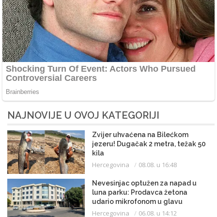
NAJNOVIJE U OVOJ KATEGORIJI
Zvijer uhvaćena na Bilećkom
jezeru! Dugačak 2 metra, težak 50
kila
Hercegovina
08.08. u 16:48
Nevesinjac optužen za napad u
luna parku: Prodavca žetona
udario mikrofonom u glavu
Hercegovina
06.08. u 14:12