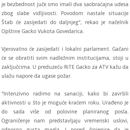
je bezbednost juče smo imali dva saobraćajna udesa
zbog slabe vidljivosti. Povodom nastale situacije
Štab će zasijedati do daljnjeg", rekao je načelnik
Opštine Gacko Vukota Govedarica.
Vjerovatno će zasijedati i lokalni parlament. Gačani
će se obratiti svim nadležnim institucijama, stoji u
zaključcima. U preduzeću RiTE Gacko za ATV kažu da
ulažu napore da ugase požar.
"Intenzivno radimo na sanaciji, kako bi završili
aktivnosti u što je moguće kraćem roku. Urađeno je
do sada više od polovine planiranog posla.
Ograničenje nam predstavljaju vremenski uslovi,
odnosno gusta magla. I pored činjenice da je