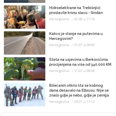
Hidroelektrane na Trebišnjici
proslavile krsnu slavu - Ilindan
Hercegovina
02.08. u 17:16
Kakvo je stanje na putevima u
Hercegovini?
Hercegovina
31.07. u 09:00
Šteta na usjevima u Berkovićima
procijenjena na više od 340.000 KM
Hercegovina
31.07. u 08:58
Bilećanin otkrio šta se kobnog
dana dešavalo na Elbrusu: Nije se
znalo gdje je nebo, gdje je zemlja
Hercegovina
29.07. u 11:12