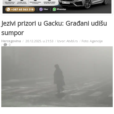
Jezivi prizori u Gacku: Građani udišu
sumpor
Hercegovina
20.12.2025. u 21:53
Izvor: Atvbl.rs
Foto: Agencije
0