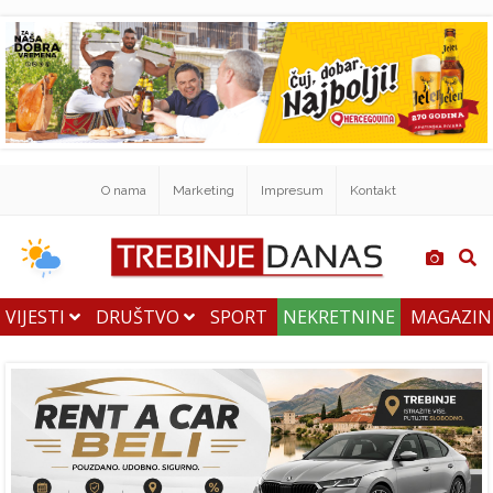
O nama
Marketing
Impresum
Kontakt
VIJESTI
DRUŠTVO
SPORT
NEKRETNINE
MAGAZI