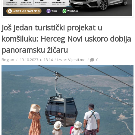
Još jedan turistički projekat u
komšiluku: Herceg Novi uskoro dobija
panoramsku žičaru
Region
19.10.2023. u 18:14
Izvor: Vijesti.me
0