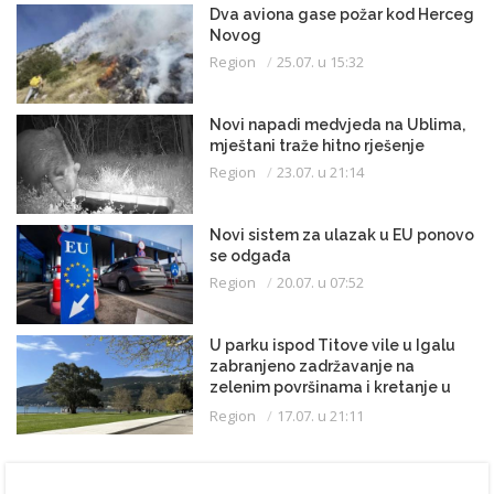
Dva aviona gase požar kod Herceg
Novog
Region
25.07. u 15:32
Novi napadi medvjeda na Ublima,
mještani traže hitno rješenje
Region
23.07. u 21:14
Novi sistem za ulazak u EU ponovo
se odgađa
Region
20.07. u 07:52
U parku ispod Titove vile u Igalu
zabranjeno zadržavanje na
zelenim površinama i kretanje u
kupaćem kostimu
Region
17.07. u 21:11