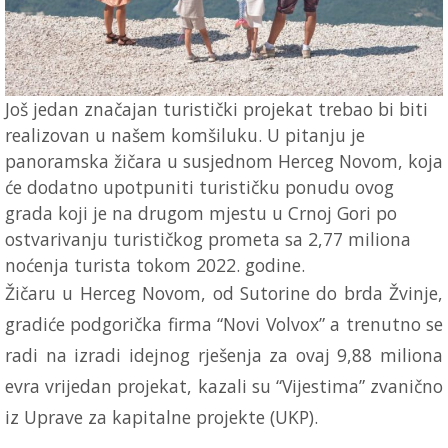
Još jedan značajan turistički projekat trebao bi biti
realizovan u našem komšiluku. U pitanju je
panoramska žičara u susjednom Herceg Novom, koja
će dodatno upotpuniti turističku ponudu ovog
grada koji je na drugom mjestu u Crnoj Gori po
ostvarivanju turističkog prometa sa 2,77 miliona
noćenja turista tokom 2022. godine.
Žičaru u Herceg Novom, od Sutorine do brda Žvinje,
gradiće podgorička firma “Novi Volvox” a trenutno se
radi na izradi idejnog rješenja za ovaj 9,88 miliona
evra vrijedan projekat, kazali su “Vijestima” zvanično
iz Uprave za kapitalne projekte (UKP).