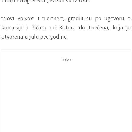
uračunatog PDV-a”, kazali su iz UKP.
“Novi Volvox” i “Leitner”, gradili su po ugovoru o
koncesiji, i žičaru od Kotora do Lovćena, koja je
otvorena u julu ove godine.
Oglas