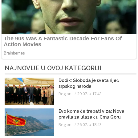
NAJNOVIJE U OVOJ KATEGORIJI
Dodik: Sloboda je sveta riječ
srpskog naroda
Region
29.07. u 17:43
Evo kome će trebati viza: Nova
pravila za ulazak u Crnu Goru
Region
26.07. u 18:43