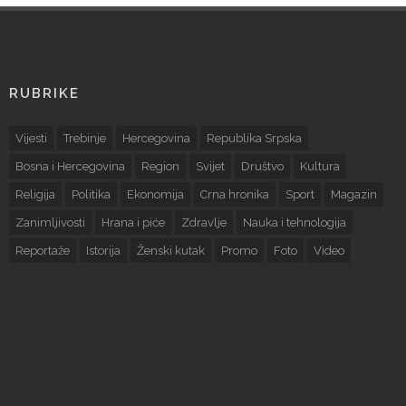
RUBRIKE
Vijesti
Trebinje
Hercegovina
Republika Srpska
Bosna i Hercegovina
Region
Svijet
Društvo
Kultura
Religija
Politika
Ekonomija
Crna hronika
Sport
Magazin
Zanimljivosti
Hrana i piće
Zdravlje
Nauka i tehnologija
Reportaže
Istorija
Ženski kutak
Promo
Foto
Video