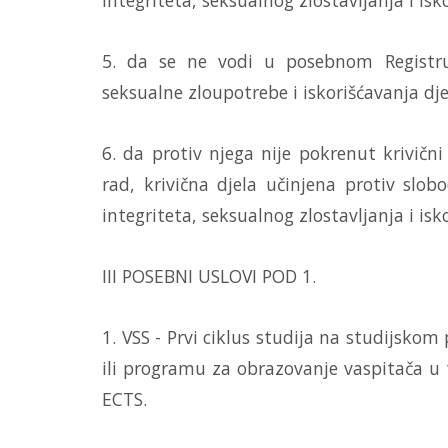
integriteta, seksualnog zlostavljanja i isk
5. da se ne vodi u posebnom Registru
seksualne zloupotrebe i iskorišćavanja dje
6. da protiv njega nije pokrenut krivičn
rad, krivična djela učinjena protiv slo
integriteta, seksualnog zlostavljanja i isk
III POSEBNI USLOVI POD 1.
1. VSS - Prvi ciklus studija na studijsko
ili programu za obrazovanje vaspitača u 
ECTS.