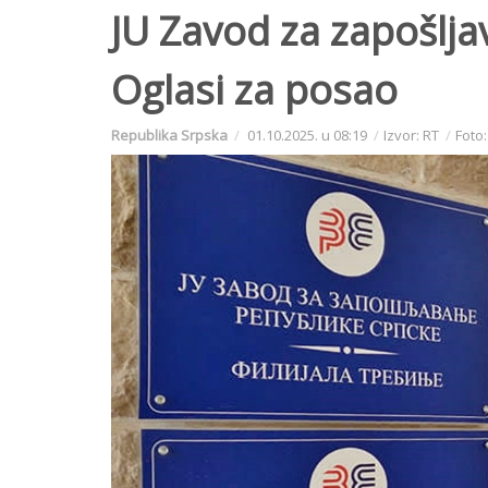
JU Zavod za zapošljava
Oglasi za posao
Republika Srpska
01.10.2025. u 08:19
Izvor: RT
Foto: