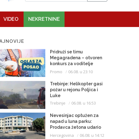
VIDEO
NEKRETNINE
AJNOVIJE
Pridruži se timu
Megagradena – otvoren
konkurs za voditelje
gradilišta
Promo
06.08. u 23:10
Trebinje: Helikopter gasi
požar u rejonu Poljica i
Luke
Trebinje
06.08. u 16:53
Nevesinjac optužen za
napad u luna parku:
Prodavca žetona udario
mikrofonom u glavu
Hercegovina
06.08. u 14:12