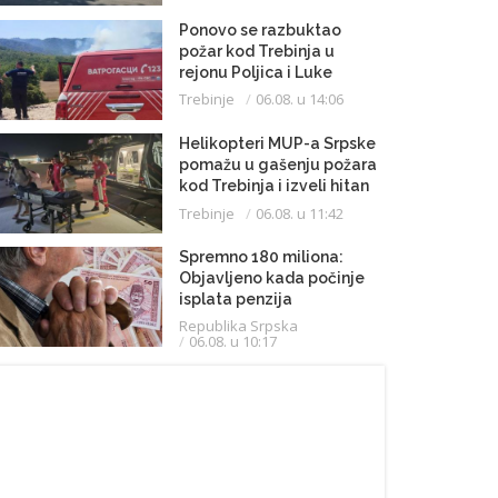
Ponovo se razbuktao
požar kod Trebinja u
rejonu Poljica i Luke
Trebinje
06.08. u 14:06
Helikopteri MUP-a Srpske
pomažu u gašenju požara
kod Trebinja i izveli hitan
medicinski let do
Trebinje
06.08. u 11:42
Beograda
Spremno 180 miliona:
Objavljeno kada počinje
isplata penzija
Republika Srpska
06.08. u 10:17