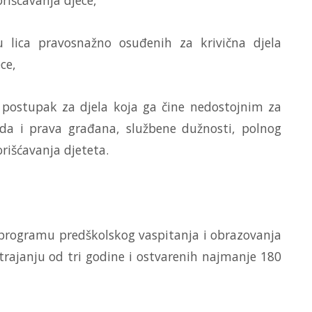
orišćavanja djece,
 lica pravosnažno osuđenih za krivična djela
ce,
i postupak za djela koja ga čine nedostojnim za
boda i prava građana, službene dužnosti, polnog
orišćavanja djeteta.
m programu predškolskog vaspitanja i obrazovanja
trajanju od tri godine i ostvarenih najmanje 180