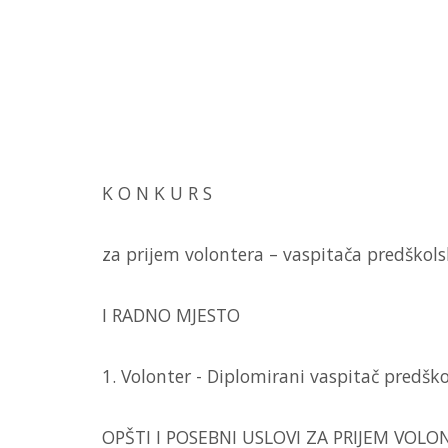
K O N K U R S
za prijem volontera – vaspitača predškols
I RADNO MJESTO
1. Volonter - Diplomirani vaspitač predško
OPŠTI I POSEBNI USLOVI ZA PRIJEM VOLO