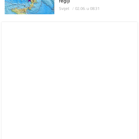
regiji
Svijet
02.06. u 08:31