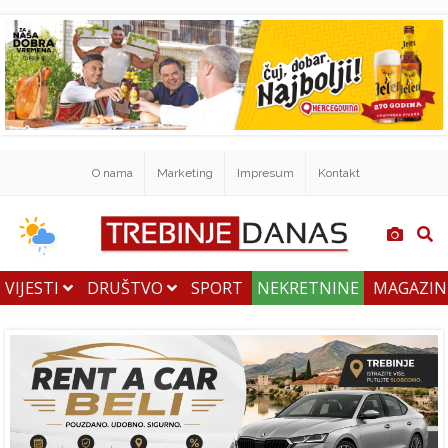
O nama
Marketing
Impresum
Kontakt
VIJESTI
DRUŠTVO
SPORT
NEKRETNINE
MAGAZI