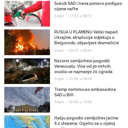
Sukob SAD i Irana ponovo podigao
cijene nafte
Svijet
17.07. u 08:13
RUSIJA U PLAMENU Veliki napad
Ukrajine, eksplozije odjekuju u
Belgorodu, objavljeni dramatični
snimci
Svijet
03.07. u 09:41
Razorni zemljotresi pogodili
Venecuelu: Više od 30 mrtvih,
srušilo se najmanje 20 zgrada
Svijet
25.06. u 08:38
Tramp nominovao ambasadora
SAD u BiH
Svijet
02.06. u 10:06
Italiju pogodio zemljotres jačine
6,2 stepena; Osjetio se u cijeloj