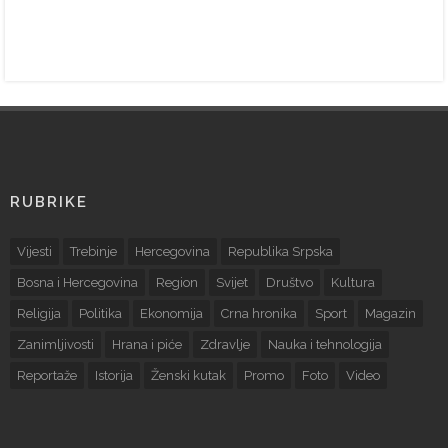
RUBRIKE
Vijesti
Trebinje
Hercegovina
Republika Srpska
Bosna i Hercegovina
Region
Svijet
Društvo
Kultura
Religija
Politika
Ekonomija
Crna hronika
Sport
Magazin
Zanimljivosti
Hrana i piće
Zdravlje
Nauka i tehnologija
Reportaže
Istorija
Ženski kutak
Promo
Foto
Video