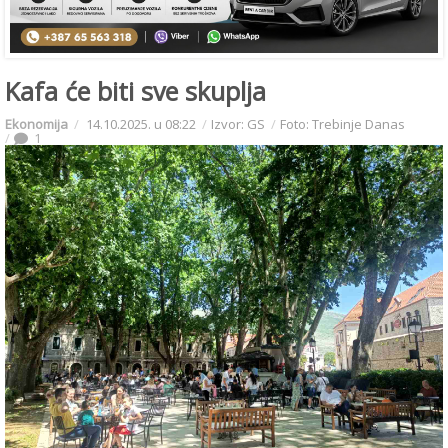
Kafa će biti sve skuplja
Ekonomija
14.10.2025. u 08:22
Izvor: GS
Foto: Trebinje Danas
1