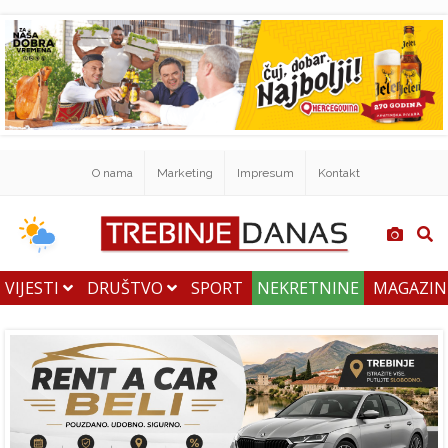
O nama
Marketing
Impresum
Kontakt
VIJESTI
DRUŠTVO
SPORT
NEKRETNINE
MAGAZI