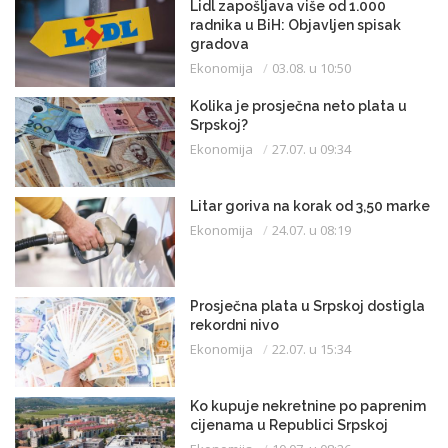
Lidl zapošljava više od 1.000
radnika u BiH: Objavljen spisak
gradova
Ekonomija
03.08. u 10:50
Kolika je prosječna neto plata u
Srpskoj?
Ekonomija
27.07. u 09:34
Litar goriva na korak od 3,50 marke
Ekonomija
24.07. u 08:19
Prosječna plata u Srpskoj dostigla
rekordni nivo
Ekonomija
22.07. u 15:34
Ko kupuje nekretnine po paprenim
cijenama u Republici Srpskoj