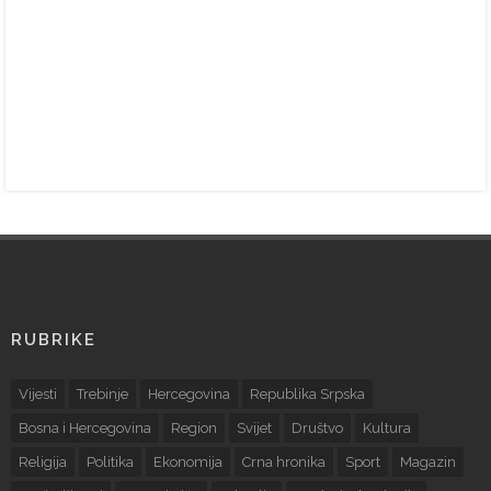
RUBRIKE
Vijesti
Trebinje
Hercegovina
Republika Srpska
Bosna i Hercegovina
Region
Svijet
Društvo
Kultura
Religija
Politika
Ekonomija
Crna hronika
Sport
Magazin