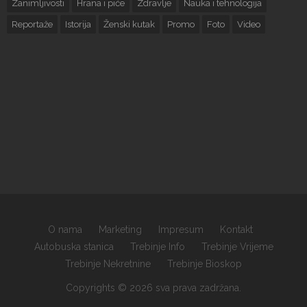
Zanimljivosti
Hrana i piće
Zdravlje
Nauka i tehnologija
Reportaže
Istorija
Ženski kutak
Promo
Foto
Video
O nama
Marketing
Impresum
Kontakt
Autobuska stanica
Trebinje Info
Trebinje Vrijeme
Trebinje Nekretnine
Trebinje Bioskop
Copyrights © 2026 sva prava zadržana.