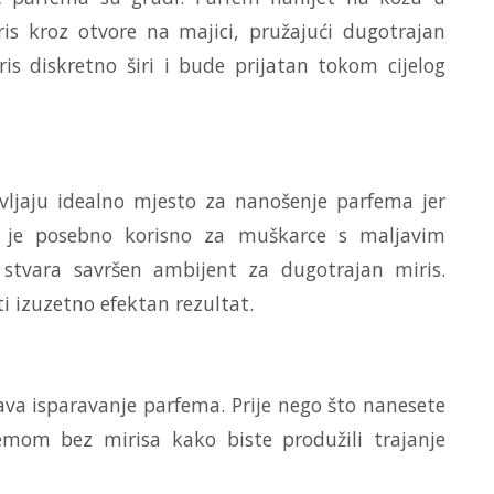
ris kroz otvore na majici, pružajući dugotrajan
s diskretno širi i bude prijatan tokom cijelog
avljaju idealno mjesto za nanošenje parfema jer
o je posebno korisno za muškarce s maljavim
 stvara savršen ambijent za dugotrajan miris.
 izuzetno efektan rezultat.
zava isparavanje parfema. Prije nego što nanesete
remom bez mirisa kako biste produžili trajanje