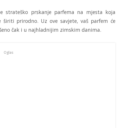
je strateško prskanje parfema na mjesta koja
 širiti prirodno. Uz ove savjete, vaš parfem će
vršeno čak i u najhladnijim zimskim danima.
Oglas