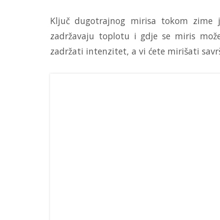
Ključ dugotrajnog mirisa tokom zime 
zadržavaju toplotu i gdje se miris može
zadržati intenzitet, a vi ćete mirišati sa