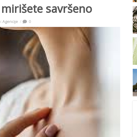
mirišete savršeno
: Agencije
0