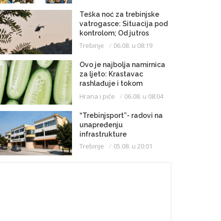
Teška noć za trebinjske
vatrogasce: Situacija pod
kontrolom; Od jutros
dejstvuje helikopter
Trebinje
06.08. u 08:19
Ovo je najbolja namirnica
za ljeto: Krastavac
rashlađuje i tokom
najvrelijih dana
Hrana i piće
06.08. u 08:04
“Trebinjsport”- radovi na
unapređenju
infrastrukture
Trebinje
05.08. u 20:01