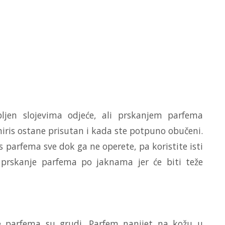
ljen slojevima odjeće, ali prskanjem parfema
iris ostane prisutan i kada ste potpuno obučeni.
is parfema sve dok ga ne operete, pa koristite isti
e prskanje parfema po jaknama jer će biti teže
e parfema su grudi. Parfem nanijet na kožu u