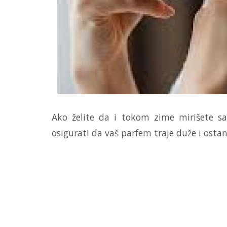
Ako želite da i tokom zime mirišete sav
osigurati da vaš parfem traje duže i osta