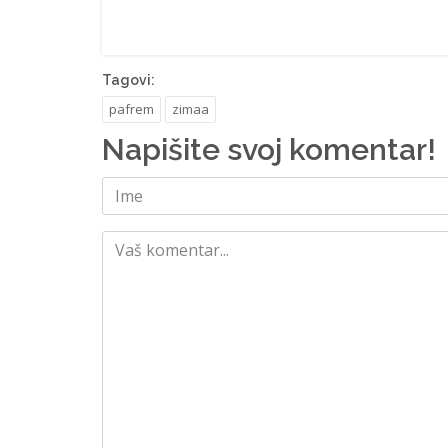
Tagovi:
pafrem
zimaa
Napišite svoj komentar!