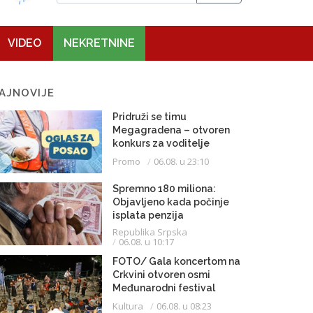
VIDEO
NEKRETNINE
AJNOVIJE
Pridruži se timu
Megagradena – otvoren
konkurs za voditelje
gradilišta
Promo
06.08. u 23:10
Spremno 180 miliona:
Objavljeno kada počinje
isplata penzija
Republika Srpska
06.08. u 10:17
FOTO/ Gala koncertom na
Crkvini otvoren osmi
Međunarodni festival
klasične muzike
Kultura
06.08. u 08:23