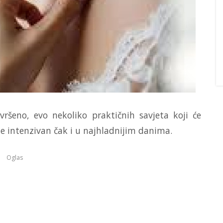
ršeno, evo nekoliko praktičnih savjeta koji će
ne intenzivan čak i u najhladnijim danima.
Oglas