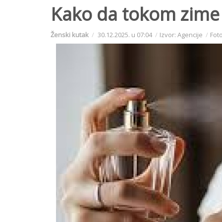
Kako da tokom zime 
Ženski kutak
30.12.2025. u 07:04
Izvor: Agencije
Foto