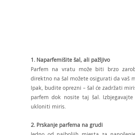
1. Naparfemišite šal, ali pažljivo
Parfem na vratu može biti brzo zarob
direktno na šal možete osigurati da vaš m
Ipak, budite oprezni – šal će zadržati mir
parfem dok nosite taj šal. Izbjegavajt
ukloniti miris.
2. Prskanje parfema na grudi
Jedno od najboljih mjesta za nanošenj