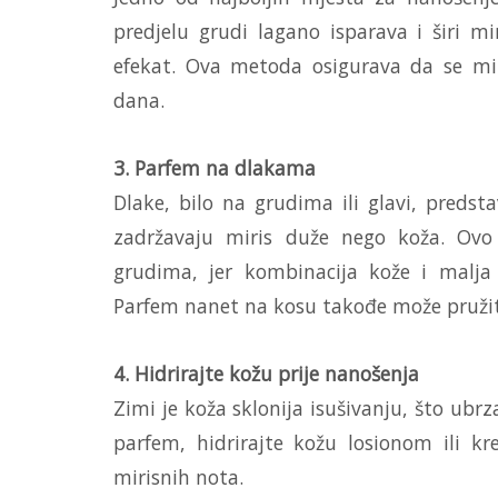
predjelu grudi lagano isparava i širi mi
efekat. Ova metoda osigurava da se miri
dana.
3. Parfem na dlakama
Dlake, bilo na grudima ili glavi, predst
zadržavaju miris duže nego koža. Ov
grudima, jer kombinacija kože i malja
Parfem nanet na kosu takođe može pružiti
4. Hidrirajte kožu prije nanošenja
Zimi je koža sklonija isušivanju, što ubr
parfem, hidrirajte kožu losionom ili k
mirisnih nota.