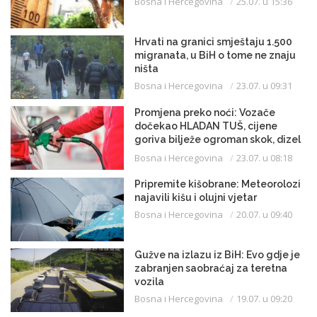
Bosna i Hercegovina
25.07. u 15:36
Hrvati na granici smještaju 1.500
migranata, u BiH o tome ne znaju
ništa
Bosna i Hercegovina
23.07. u 09:31
Promjena preko noći: Vozače
dočekao HLADAN TUŠ, cijene
goriva bilježe ogroman skok, dizel
uveliko prešao 3,20 KM
Bosna i Hercegovina
23.07. u 08:18
Pripremite kišobrane: Meteorolozi
najavili kišu i olujni vjetar
Bosna i Hercegovina
20.07. u 09:40
Gužve na izlazu iz BiH: Evo gdje je
zabranjen saobraćaj za teretna
vozila
Bosna i Hercegovina
19.07. u 09:20