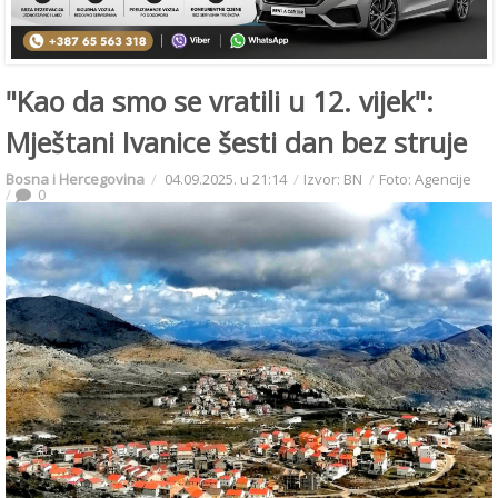
"Kao da smo se vratili u 12. vijek":
Mještani Ivanice šesti dan bez struje
Bosna i Hercegovina
04.09.2025. u 21:14
Izvor: BN
Foto: Agencije
0