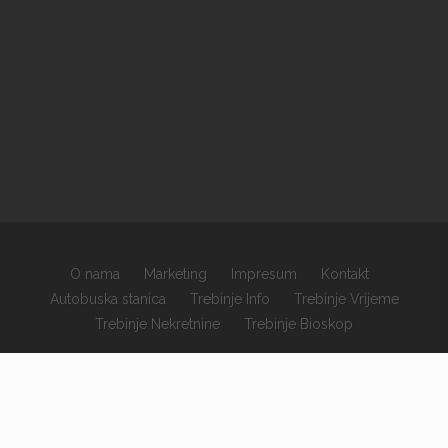
O nama
Marketing
Impresum
Kontakt
Autobuska stanica
Trebinje Info
Trebinje Vrijeme
Trebinje Nekretnine
Trebinje Bioskop
×
Copyrights © 2026 sva prava zadržana.