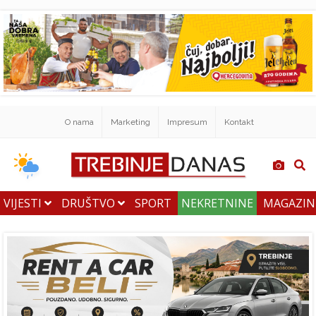
O nama
Marketing
Impresum
Kontakt
VIJESTI
DRUŠTVO
SPORT
NEKRETNINE
MAGAZI