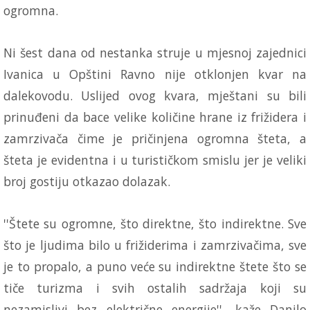
ogromna.
Ni šest dana od nestanka struje u mjesnoj zajednici
Ivanica u Opštini Ravno nije otklonjen kvar na
dalekovodu. Uslijed ovog kvara, mještani su bili
prinuđeni da bace velike količine hrane iz frižidera i
zamrzivača čime je pričinjena ogromna šteta, a
šteta je evidentna i u turističkom smislu jer je veliki
broj gostiju otkazao dolazak.
''Štete su ogromne, što direktne, što indirektne. Sve
što je ljudima bilo u frižiderima i zamrzivačima, sve
je to propalo, a puno veće su indirektne štete što se
tiče turizma i svih ostalih sadržaja koji su
nezamislivi bez električne energije'', kaže Danilo