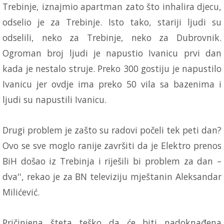
Trebinje, iznajmio apartman zato što inhalira djecu,
odselio je za Trebinje. Isto tako, stariji ljudi su
odselili, neko za Trebinje, neko za Dubrovnik.
Ogroman broj ljudi je napustio Ivanicu prvi dan
kada je nestalo struje. Preko 300 gostiju je napustilo
Ivanicu jer ovdje ima preko 50 vila sa bazenima i
ljudi su napustili Ivanicu.
Drugi problem je zašto su radovi počeli tek peti dan?
Ovo se sve moglo ranije završiti da je Elektro prenos
BiH došao iz Trebinja i riješili bi problem za dan –
dva'', rekao je za BN televiziju mještanin Aleksandar
Milićević.
Pričinjena šteta teško da će biti nadoknađena