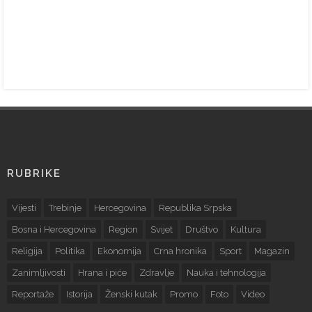
RUBRIKE
Vijesti
Trebinje
Hercegovina
Republika Srpska
Bosna i Hercegovina
Region
Svijet
Društvo
Kultura
Religija
Politika
Ekonomija
Crna hronika
Sport
Magazin
Zanimljivosti
Hrana i piće
Zdravlje
Nauka i tehnologija
Reportaže
Istorija
Ženski kutak
Promo
Foto
Video