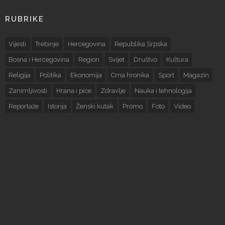
RUBRIKE
Vijesti
Trebinje
Hercegovina
Republika Srpska
Bosna i Hercegovina
Region
Svijet
Društvo
Kultura
Religija
Politika
Ekonomija
Crna hronika
Sport
Magazin
Zanimljivosti
Hrana i piće
Zdravlje
Nauka i tehnologija
Reportaže
Istorija
Ženski kutak
Promo
Foto
Video