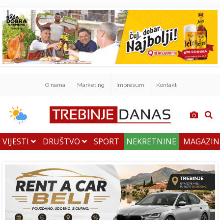
O nama
Marketing
Impresum
Kontakt
VIJESTI
DRUŠTVO
SPORT
NEKRETNINE
MAGAZI