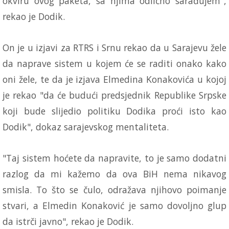
okviru ovog paketa, sa njima odlično sarađujem",
rekao je Dodik.
On je u izjavi za RTRS i Srnu rekao da u Sarajevu žele
da naprave sistem u kojem će se raditi onako kako
oni žele, te da je izjava Elmedina Konakovića u kojoj
je rekao "da će budući predsjednik Republike Srpske
koji bude slijedio politiku Dodika proći isto kao
Dodik", dokaz sarajevskog mentaliteta.
"Taj sistem hoćete da napravite, to je samo dodatni
razlog da mi kažemo da ova BiH nema nikavog
smisla. To što se čulo, odražava njihovo poimanje
stvari, a Elmedin Konaković je samo dovoljno glup
da istrči javno", rekao je Dodik.