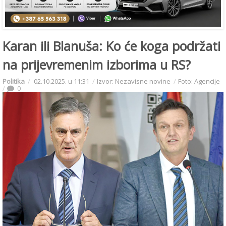
Karan ili Blanuša: Ko će koga podržati
na prijevremenim izborima u RS?
Politika
02.10.2025. u 11:31
Izvor: Nezavisne novine
Foto: Agencije
0