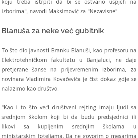
koju treba istrpiti da bi se ostvario uspjeh na
izborima", navodi Maksimović za "Nezavisne".
Blanuša za neke već gubitnik
To što dio javnosti Branku Blanuši, kao profesoru na
Elektrotehničkom fakultetu u Banjaluci, ne daje
pretjerane šanse na prijevremenim izborima, za
novinara Vladimira Kovačevića je čist dokaz gdje se
nalazimo kao društvo.
"Kao i to što veći društveni rejting imaju ljudi sa
srednjom školom koji bi da budu predsjednici ili
likovi sa kupljenim srednjim školama u
ministarskim foteljama. Da ne govorim o mesarima