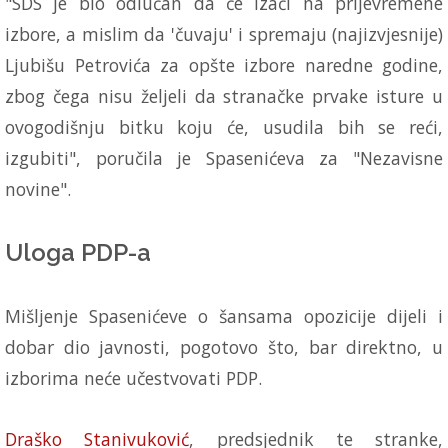
"SDS je bio odlučan da će izaći na prijevremene
izbore, a mislim da 'čuvaju' i spremaju (najizvjesnije)
Ljubišu Petrovića za opšte izbore naredne godine,
zbog čega nisu željeli da stranačke prvake isture u
ovogodišnju bitku koju će, usudila bih se reći,
izgubiti", poručila je Spasenićeva za "Nezavisne
novine".
Uloga PDP-a
Mišljenje Spasenićeve o šansama opozicije dijeli i
dobar dio javnosti, pogotovo što, bar direktno, u
izborima neće učestvovati PDP.
Draško Stanivuković
, predsjednik te stranke,