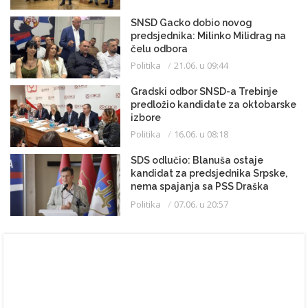
SNSD Gacko dobio novog
predsjednika: Milinko Milidrag na
čelu odbora
Politika
21.06. u 09:44
Gradski odbor SNSD-a Trebinje
predložio kandidate za oktobarske
izbore
Politika
16.06. u 08:18
SDS odlučio: Blanuša ostaje
kandidat za predsjednika Srpske,
nema spajanja sa PSS Draška
Stanivukovića
Politika
07.06. u 20:57