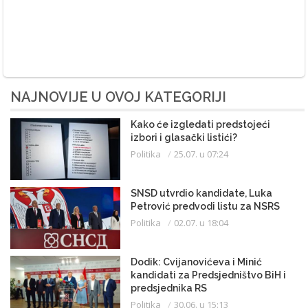
NAJNOVIJE U OVOJ KATEGORIJI
Kako će izgledati predstojeći
izbori i glasački listići?
Politika
25.07. u 07:24
SNSD utvrdio kandidate, Luka
Petrović predvodi listu za NSRS
Politika
02.07. u 18:04
Dodik: Cvijanovićeva i Minić
kandidati za Predsjedništvo BiH i
predsjednika RS
Politika
30.06. u 15:13