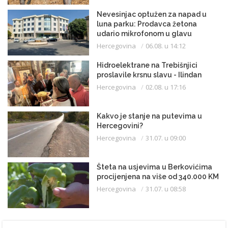
Nevesinjac optužen za napad u
luna parku: Prodavca žetona
udario mikrofonom u glavu
Hercegovina
06.08. u 14:12
Hidroelektrane na Trebišnjici
proslavile krsnu slavu - Ilindan
Hercegovina
02.08. u 17:16
Kakvo je stanje na putevima u
Hercegovini?
Hercegovina
31.07. u 09:00
Šteta na usjevima u Berkovićima
procijenjena na više od 340.000 KM
Hercegovina
31.07. u 08:58