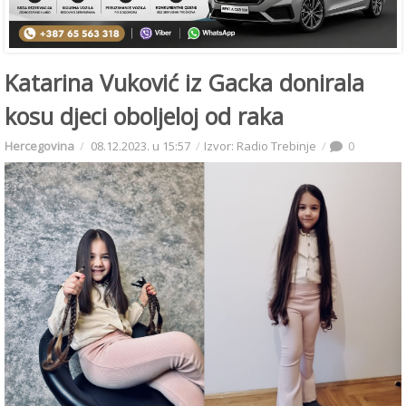
Katarina Vuković iz Gacka donirala
kosu djeci oboljeloj od raka
Hercegovina
08.12.2023. u 15:57
Izvor: Radio Trebinje
0