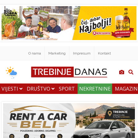
O nama
Marketing
Impresum
Kontakt
VIJESTI
DRUŠTVO
SPORT
NEKRETNINE
MAGAZI