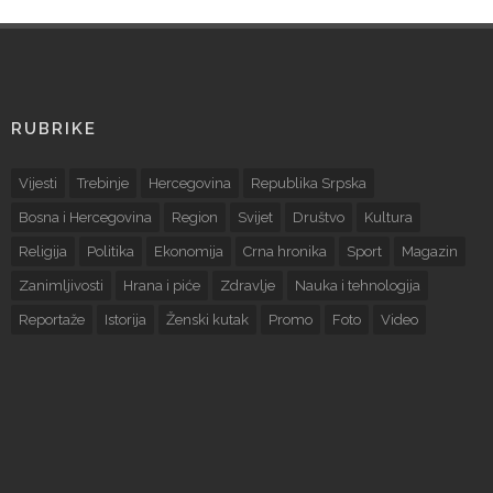
RUBRIKE
Vijesti
Trebinje
Hercegovina
Republika Srpska
Bosna i Hercegovina
Region
Svijet
Društvo
Kultura
Religija
Politika
Ekonomija
Crna hronika
Sport
Magazin
Zanimljivosti
Hrana i piće
Zdravlje
Nauka i tehnologija
Reportaže
Istorija
Ženski kutak
Promo
Foto
Video