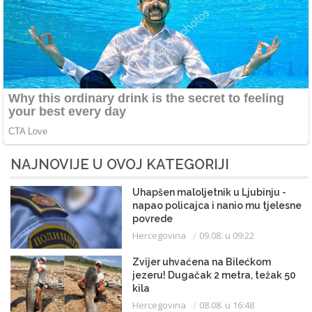
NAJNOVIJE U OVOJ KATEGORIJI
Uhapšen maloljetnik u Ljubinju -
napao policajca i nanio mu tjelesne
povrede
Hercegovina
09.08. u 09:22
Zvijer uhvaćena na Bilećkom
jezeru! Dugačak 2 metra, težak 50
kila
Hercegovina
08.08. u 16:48