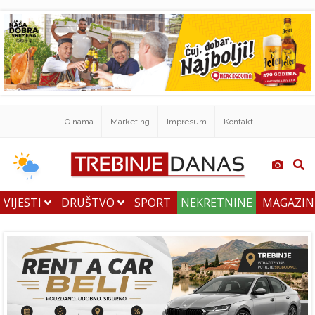
O nama
Marketing
Impresum
Kontakt
VIJESTI
DRUŠTVO
SPORT
NEKRETNINE
MAGAZI