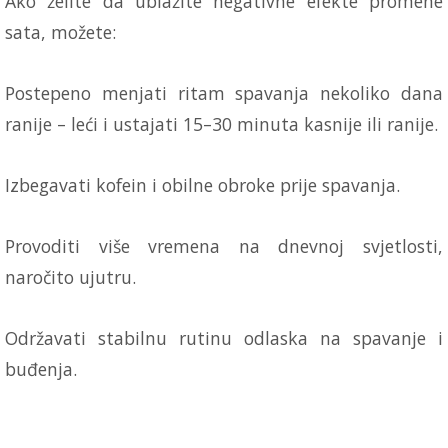
Ako želite da ublažite negativne efekte promene
sata, možete:
Postepeno menjati ritam spavanja nekoliko dana
ranije – leći i ustajati 15–30 minuta kasnije ili ranije.
Izbegavati kofein i obilne obroke prije spavanja.
Provoditi više vremena na dnevnoj svjetlosti,
naročito ujutru.
Održavati stabilnu rutinu odlaska na spavanje i
buđenja.