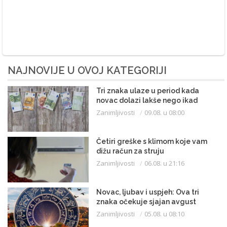
NAJNOVIJE U OVOJ KATEGORIJI
Tri znaka ulaze u period kada
novac dolazi lakše nego ikad
Zanimljivosti
09.08. u 08:00
Četiri greške s klimom koje vam
dižu račun za struju
Zanimljivosti
06.08. u 21:16
Novac, ljubav i uspjeh: Ova tri
znaka očekuje sjajan avgust
Zanimljivosti
05.08. u 08:10