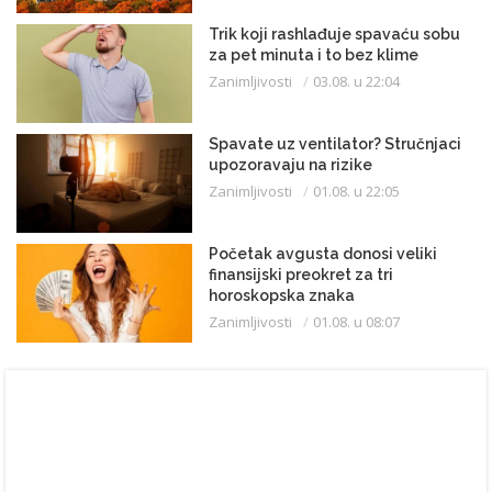
Trik koji rashlađuje spavaću sobu
za pet minuta i to bez klime
Zanimljivosti
03.08. u 22:04
Spavate uz ventilator? Stručnjaci
upozoravaju na rizike
Zanimljivosti
01.08. u 22:05
Početak avgusta donosi veliki
finansijski preokret za tri
horoskopska znaka
Zanimljivosti
01.08. u 08:07