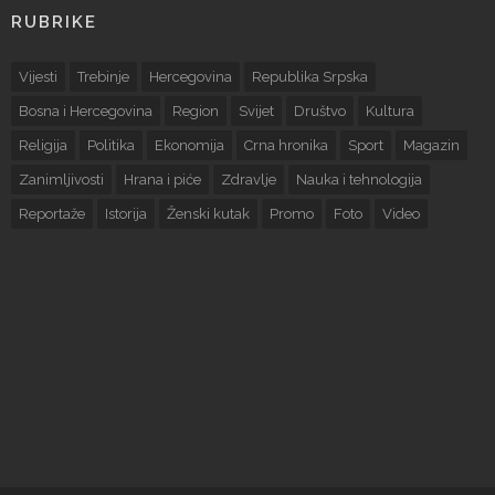
RUBRIKE
Vijesti
Trebinje
Hercegovina
Republika Srpska
Bosna i Hercegovina
Region
Svijet
Društvo
Kultura
Religija
Politika
Ekonomija
Crna hronika
Sport
Magazin
Zanimljivosti
Hrana i piće
Zdravlje
Nauka i tehnologija
Reportaže
Istorija
Ženski kutak
Promo
Foto
Video