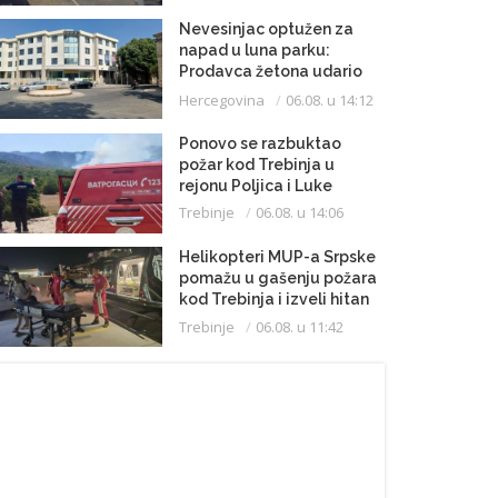
Nevesinjac optužen za
napad u luna parku:
Prodavca žetona udario
mikrofonom u glavu
Hercegovina
06.08. u 14:12
Ponovo se razbuktao
požar kod Trebinja u
rejonu Poljica i Luke
Trebinje
06.08. u 14:06
Helikopteri MUP-a Srpske
pomažu u gašenju požara
kod Trebinja i izveli hitan
medicinski let do
Trebinje
06.08. u 11:42
Beograda