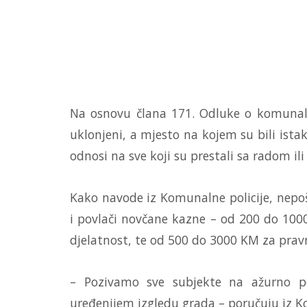
Na osnovu člana 171. Odluke o komunaln
uklonjeni, a mjesto na kojem su bili ista
odnosi na sve koji su prestali sa radom ili
Kako navode iz Komunalne policije, nepoš
i povlači novčane kazne – od 200 do 1000
djelatnost, te od 500 do 3000 KM za pravn
– Pozivamo sve subjekte na ažurno pos
uređenijem izgledu grada – poručuju iz K