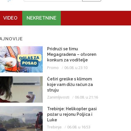
VIDEO
NEKRETNINE
AJNOVIJE
Pridruži se timu
Megagradena – otvoren
konkurs za voditelje
gradilišta
Promo
06.08. u 23:10
Četiri greške s klimom
koje vam dižu račun za
struju
Zanimljivosti
06.08. u 21:16
Trebinje: Helikopter gasi
požar u rejonu Poljica i
Luke
Trebinje
06.08. u 16:53