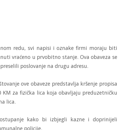
om redu, svi napisi i oznake firmi moraju biti
knuti vraćeno u prvobitno stanje. Ova obaveza se
 preselili poslovanje na drugu adresu.
tovanje ove obaveze predstavlja kršenje propisa
 KM za fizička lica koja obavljaju preduzetničku
a lica.
tupanje kako bi izbjegli kazne i doprinijeli
omunalne policije.