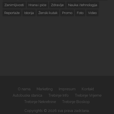
Zanimljivosti
Hrana i piće
Zdravlje
Nauka i tehnologija
Reportaže
Istorija
Ženski kutak
Promo
Foto
Video
O nama
Marketing
Impresum
Kontakt
Autobuska stanica
Trebinje Info
Trebinje Vrijeme
Trebinje Nekretnine
Trebinje Bioskop
Copyrights © 2026 sva prava zadržana.