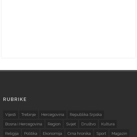
RUBRIKE
Vijesti
Trebinje
Hercegovina
Republika Srpska
Bosna i Hercegovina
Region
Svijet
Društvo
Kultura
Religija
Politika
Ekonomija
Crna hronika
Sport
Magazin