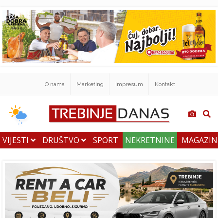
O nama
Marketing
Impresum
Kontakt
VIJESTI
DRUŠTVO
SPORT
NEKRETNINE
MAGAZI