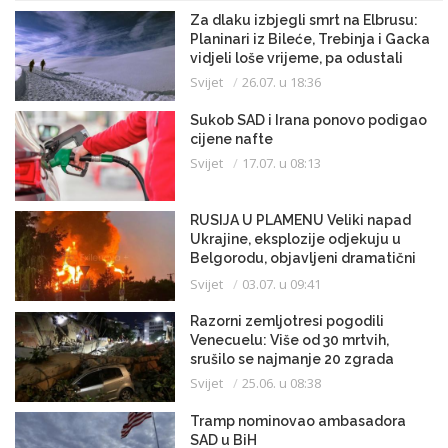
Za dlaku izbjegli smrt na Elbrusu:
Planinari iz Bileće, Trebinja i Gacka
vidjeli loše vrijeme, pa odustali
Svijet
26.07. u 18:36
Sukob SAD i Irana ponovo podigao
cijene nafte
Svijet
17.07. u 08:13
RUSIJA U PLAMENU Veliki napad
Ukrajine, eksplozije odjekuju u
Belgorodu, objavljeni dramatični
snimci
Svijet
03.07. u 09:41
Razorni zemljotresi pogodili
Venecuelu: Više od 30 mrtvih,
srušilo se najmanje 20 zgrada
Svijet
25.06. u 08:38
Tramp nominovao ambasadora
SAD u BiH