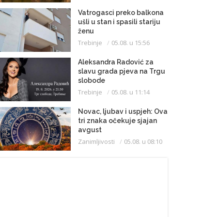
Vatrogasci preko balkona
ušli u stan i spasili stariju
ženu
Trebinje
05.08. u 15:56
Aleksandra Radović za
slavu grada pjeva na Trgu
slobode
Trebinje
05.08. u 11:14
Novac, ljubav i uspjeh: Ova
tri znaka očekuje sjajan
avgust
Zanimljivosti
05.08. u 08:10