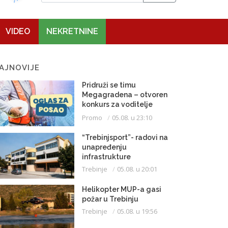
VIDEO
NEKRETNINE
AJNOVIJE
Pridruži se timu
Megagradena – otvoren
konkurs za voditelje
gradilišta
Promo
05.08. u 23:10
“Trebinjsport”- radovi na
unapređenju
infrastrukture
Trebinje
05.08. u 20:01
Helikopter MUP-a gasi
požar u Trebinju
Trebinje
05.08. u 19:56