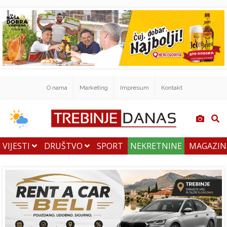
O nama
Marketing
Impresum
Kontakt
VIJESTI
DRUŠTVO
SPORT
NEKRETNINE
MAGAZI