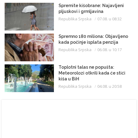
Spremite kišobrane: Najavljeni
pljuskovi i grmljavina
Republika Srpska
07.08. u 08:32
Spremno 180 miliona: Objavljeno
kada počinje isplata penzija
Republika Srpska
06.08. u 10:17
Toplotni talas ne popušta:
Meteorolozi otkrili kada će stići
kiša u BiH
Republika Srpska
04.08. u 20:58