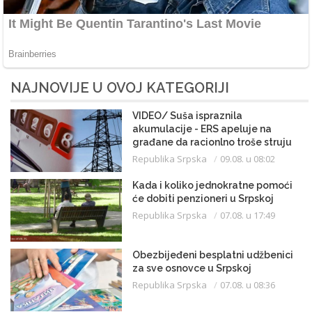
NAJNOVIJE U OVOJ KATEGORIJI
VIDEO/ Suša ispraznila
akumulacije - ERS apeluje na
građane da racionlno troše struju
Republika Srpska
09.08. u 08:02
Kada i koliko jednokratne pomoći
će dobiti penzioneri u Srpskoj
Republika Srpska
07.08. u 17:49
Obezbijeđeni besplatni udžbenici
za sve osnovce u Srpskoj
Republika Srpska
07.08. u 08:36