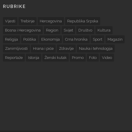
RUBRIKE
Vijesti
Trebinje
Hercegovina
Republika Srpska
Bosna i Hercegovina
Region
Svijet
Društvo
Kultura
Religija
Politika
Ekonomija
Crna hronika
Sport
Magazin
Zanimljivosti
Hrana i piće
Zdravlje
Nauka i tehnologija
Reportaže
Istorija
Ženski kutak
Promo
Foto
Video