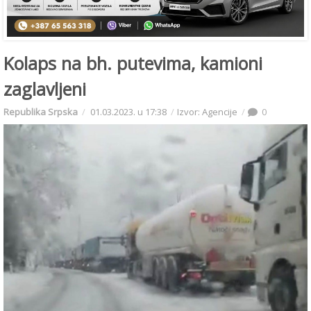
Kolaps na bh. putevima, kamioni
zaglavljeni
Republika Srpska
01.03.2023. u 17:38
Izvor: Agencije
0