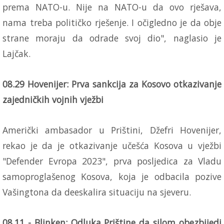
prema NATO-u. Nije na NATO-u da ovo rješava,
nama treba političko rješenje. I očigledno je da obje
strane moraju da odrade svoj dio", naglasio je
Lajčak.
08.29 Hovenijer: Prva sankcija za Kosovo otkazivanje
zajedničkih vojnih vježbi
Američki ambasador u Prištini, Džefri Hovenijer,
rekao je da je otkazivanje učešća Kosova u vježbi
"Defender Evropa 2023", prva posljedica za Vladu
samoproglašenog Kosova, koja je odbacila pozive
Vašingtona da deeskalira situaciju na sjeveru.
08.11 - Blinken: Odluka Prištine da silom obezbijedi