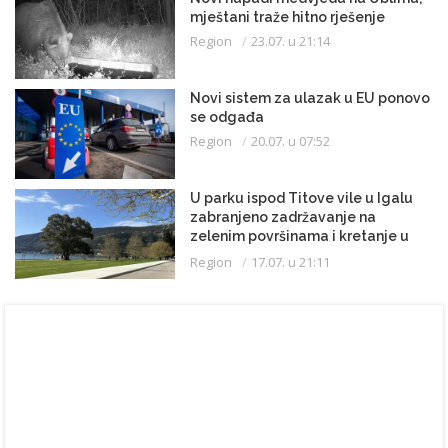
mještani traže hitno rješenje
Region
23.07. u 21:14
Novi sistem za ulazak u EU ponovo
se odgađa
Region
20.07. u 07:52
U parku ispod Titove vile u Igalu
zabranjeno zadržavanje na
zelenim površinama i kretanje u
kupaćem kostimu
Region
17.07. u 21:11