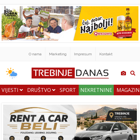
O nama
Marketing
Impresum
Kontakt
VIJESTI
DRUŠTVO
SPORT
NEKRETNINE
MAGAZI