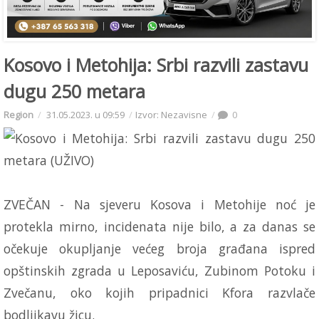
Kosovo i Metohija: Srbi razvili zastavu
dugu 250 metara
Region
31.05.2023. u 09:59
Izvor: Nezavisne
0
ZVEČAN - Na sjeveru Kosova i Metohije noć je
protekla mirno, incidenata nije bilo, a za danas se
očekuje okupljanje većeg broja građana ispred
opštinskih zgrada u Leposaviću, Zubinom Potoku i
Zvečanu, oko kojih pripadnici Kfora razvlače
bodljikavu žicu.