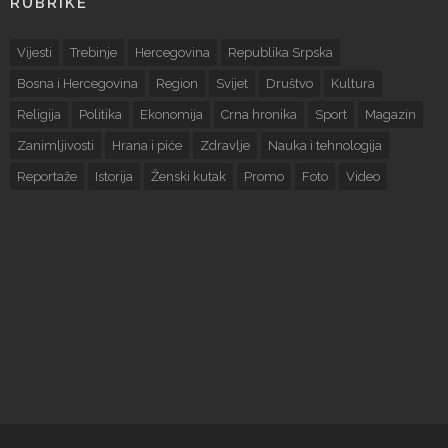
RUBRIKE
Vijesti
Trebinje
Hercegovina
Republika Srpska
Bosna i Hercegovina
Region
Svijet
Društvo
Kultura
Religija
Politika
Ekonomija
Crna hronika
Sport
Magazin
Zanimljivosti
Hrana i piće
Zdravlje
Nauka i tehnologija
Reportaže
Istorija
Ženski kutak
Promo
Foto
Video