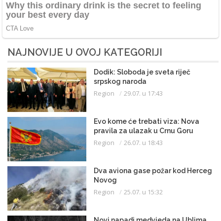
NAJNOVIJE U OVOJ KATEGORIJI
Dodik: Sloboda je sveta riječ
srpskog naroda
Region
29.07. u 17:43
Evo kome će trebati viza: Nova
pravila za ulazak u Crnu Goru
Region
26.07. u 18:43
Dva aviona gase požar kod Herceg
Novog
Region
25.07. u 15:32
Novi napadi medvjeda na Ublima,