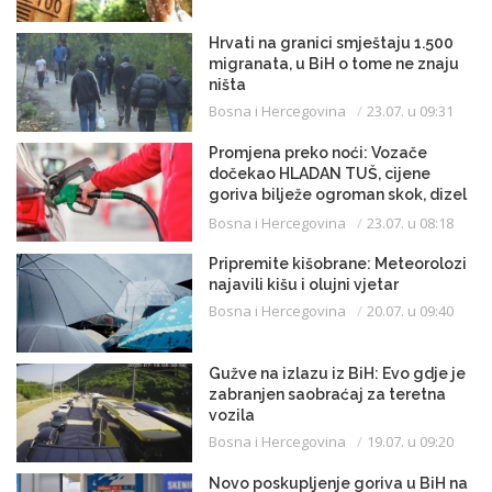
Hrvati na granici smještaju 1.500
migranata, u BiH o tome ne znaju
ništa
Bosna i Hercegovina
23.07. u 09:31
Promjena preko noći: Vozače
dočekao HLADAN TUŠ, cijene
goriva bilježe ogroman skok, dizel
uveliko prešao 3,20 KM
Bosna i Hercegovina
23.07. u 08:18
Pripremite kišobrane: Meteorolozi
najavili kišu i olujni vjetar
Bosna i Hercegovina
20.07. u 09:40
Gužve na izlazu iz BiH: Evo gdje je
zabranjen saobraćaj za teretna
vozila
Bosna i Hercegovina
19.07. u 09:20
Novo poskupljenje goriva u BiH na