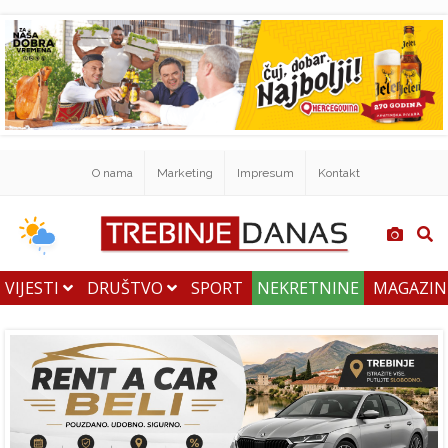
O nama
Marketing
Impresum
Kontakt
VIJESTI
DRUŠTVO
SPORT
NEKRETNINE
MAGAZI