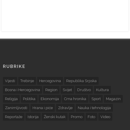
RUBRIKE
Vijesti
Trebinje
Hercegovina
Republika Srpska
Bosna i Hercegovina
Region
Svijet
Društvo
Kultura
Religija
Politika
Ekonomija
Crna hronika
Sport
Magazin
Zanimljivosti
Hrana i piće
Zdravlje
Nauka i tehnologija
Reportaže
Istorija
Ženski kutak
Promo
Foto
Video