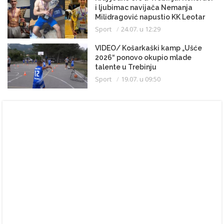
i ljubimac navijača Nemanja
Milidragović napustio KK Leotar
Sport
24.07. u 12:29
VIDEO/ Košarkaški kamp „Ušće
2026“ ponovo okupio mlade
talente u Trebinju
Sport
19.07. u 09:50