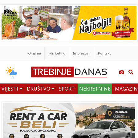
O nama
Marketing
Impresum
Kontakt
VIJESTI
DRUŠTVO
SPORT
NEKRETNINE
MAGAZI