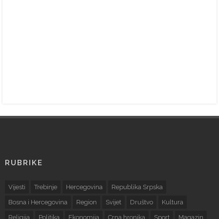
RUBRIKE
Vijesti
Trebinje
Hercegovina
Republika Srpska
Bosna i Hercegovina
Region
Svijet
Društvo
Kultura
Religija
Politika
Ekonomija
Crna hronika
Sport
Magazin