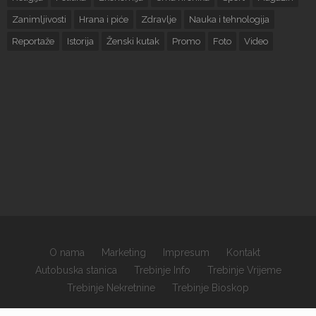
Zanimljivosti
Hrana i piće
Zdravlje
Nauka i tehnologija
Reportaže
Istorija
Ženski kutak
Promo
Foto
Video
O nama
Marketing
Impresum
Kontakt
Autobuska stanica
Trebinje Info
Trebinje Vrijeme
Trebinje Nekretnine
Trebinje Bioskop
×
Copyrights © 2026 sva prava zadržana.