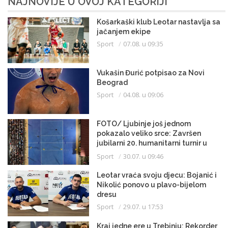
NAJNOVIJE U OVOJ KATEGORIJI
Košarkaški klub Leotar nastavlja sa
jačanjem ekipe
Sport
07.08. u 09:35
Vukašin Đurić potpisao za Novi
Beograd
Sport
04.08. u 09:06
FOTO/ Ljubinje još jednom
pokazalo veliko srce: Završen
jubilarni 20. humanitarni turnir u
malom fudbalu
Sport
30.07. u 09:46
Leotar vraća svoju djecu: Bojanić i
Nikolić ponovo u plavo-bijelom
dresu
Sport
29.07. u 17:53
Kraj jedne ere u Trebinju: Rekorder