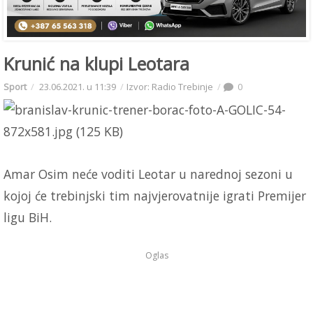
Krunić na klupi Leotara
Sport
23.06.2021. u 11:39
Izvor: Radio Trebinje
0
Amar Osim neće voditi Leotar u narednoj sezoni u
kojoj će trebinjski tim najvjerovatnije igrati Premijer
ligu BiH.
Oglas