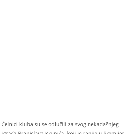
Čelnici kluba su se odlučili za svog nekadašnjeg
igrača Branislava Krunića, koji je ranije u Premijer