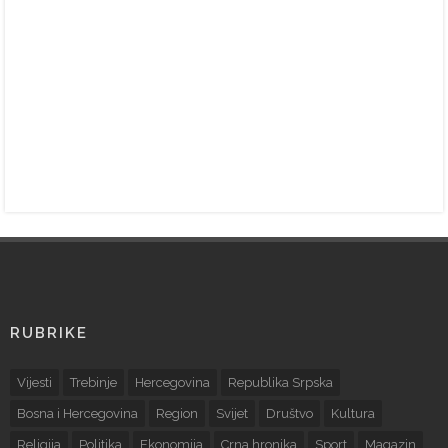
RUBRIKE
Vijesti
Trebinje
Hercegovina
Republika Srpska
Bosna i Hercegovina
Region
Svijet
Društvo
Kultura
Religija
Politika
Ekonomija
Crna hronika
Sport
Magazin