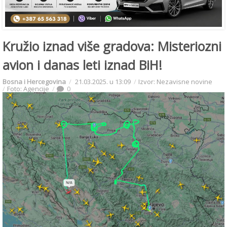
Kružio iznad više gradova: Misteriozni
avion i danas leti iznad BiH!
Bosna i Hercegovina
21.03.2025. u 13:09
Izvor: Nezavisne novine
Foto: Agencije
0