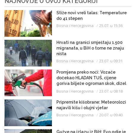
NAJNOVIJE U OVOJ KATEGORIJI
Stiže novi vreli talas: Temperature
do 41 stepen
Bosna i Hercegovina
25.07. u 15:36
Hrvati na granici smještaju 1.500
migranata, u BiH o tome ne znaju
ništa
Bosna i Hercegovina
23.07. u 09:31
Promjena preko noći: Vozače
dočekao HLADAN TUŠ, cijene
goriva bilježe ogroman skok, dizel
uveliko prešao 3,20 KM
Bosna i Hercegovina
23.07. u 08:18
Pripremite kišobrane: Meteorolozi
najavili kišu i olujni vjetar
Bosna i Hercegovina
20.07. u 09:40
Gužve na izlazu iz BiH: Evo gdje je