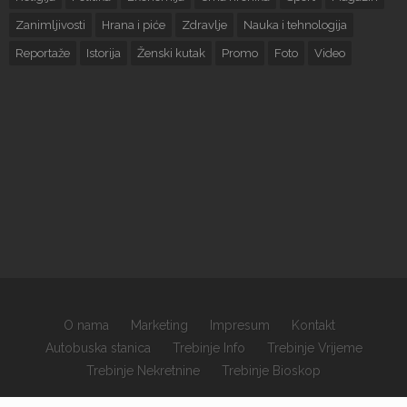
Zanimljivosti
Hrana i piće
Zdravlje
Nauka i tehnologija
Reportaže
Istorija
Ženski kutak
Promo
Foto
Video
O nama
Marketing
Impresum
Kontakt
Autobuska stanica
Trebinje Info
Trebinje Vrijeme
Trebinje Nekretnine
Trebinje Bioskop
×
Copyrights © 2026 sva prava zadržana.