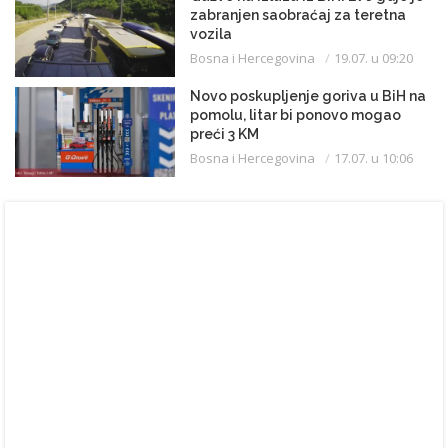
zabranjen saobraćaj za teretna
vozila
Bosna i Hercegovina
19.07. u 09:20
Novo poskupljenje goriva u BiH na
pomolu, litar bi ponovo mogao
preći 3 KM
Bosna i Hercegovina
17.07. u 10:06