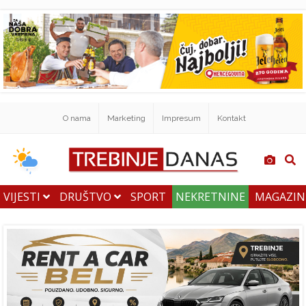
O nama
Marketing
Impresum
Kontakt
VIJESTI
DRUŠTVO
SPORT
NEKRETNINE
MAGAZI