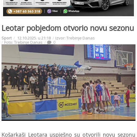
Leotar pobjedom otvorio novu sezonu
Sport
12.10.2025. u 21:18
Izvor: Trebinje Danas
Foto: Trebinje Danas
0
Košarkaši Leotara uspješno su otvorili novu sezonu