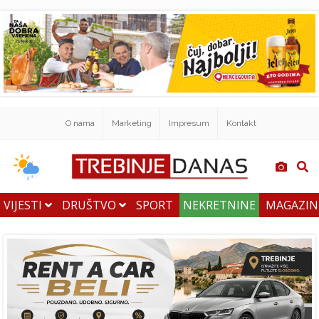
O nama
Marketing
Impresum
Kontakt
VIJESTI
DRUŠTVO
SPORT
NEKRETNINE
MAGAZI