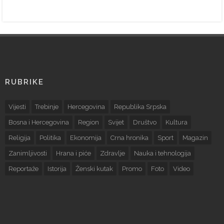
RUBRIKE
Vijesti
Trebinje
Hercegovina
Republika Srpska
Bosna i Hercegovina
Region
Svijet
Društvo
Kultura
Religija
Politika
Ekonomija
Crna hronika
Sport
Magazin
Zanimljivosti
Hrana i piće
Zdravlje
Nauka i tehnologija
Reportaže
Istorija
Ženski kutak
Promo
Foto
Video