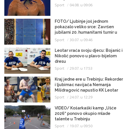
Sport
04.08. u 09:06
FOTO/ Ljubinje još jednom
pokazalo veliko srce: Završen
jubilarni 20. humanitarni turnir u
malom fudbalu
Sport
30.07. u 09:46
Leotar vraća svoju djecu: Bojanić i
Nikolić ponovo u plavo-bijelom
dresu
Sport
29.07. u 17:53
Kraj jedne ere u Trebinju: Rekorder
i ljubimac navijača Nemanja
Milidragović napustio KK Leotar
Sport
24.07. u 12:29
VIDEO/ Košarkaški kamp „Ušće
2026“ ponovo okupio mlade
talente u Trebinju
Sport
19.07. u 09:50